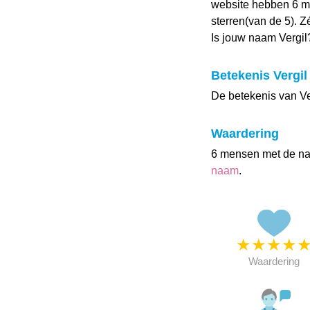
website hebben 6 m
sterren(van de 5). Z
Is jouw naam Vergi
Betekenis Vergil
De betekenis van Ver
Waardering
6 mensen met de n
naam
.
★
★
★
★
Waardering