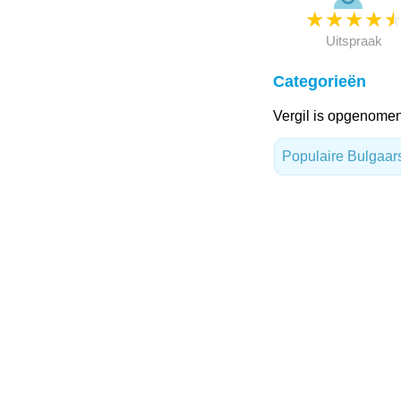
★
★
★
★
Uitspraak
Categorieën
Vergil is opgenomen
Populaire Bulgaa