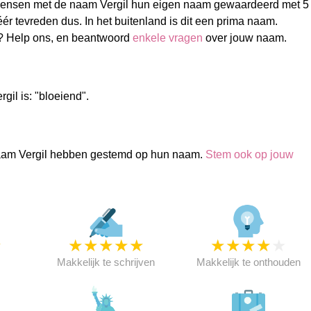
ensen met de naam Vergil hun eigen naam gewaardeerd met 5
éér tevreden dus. In het buitenland is dit een prima naam.
l? Help ons, en beantwoord
enkele vragen
over jouw naam.
gil is: "bloeiend".
aam Vergil hebben gestemd op hun naam.
Stem ook op jouw
★
★
★
★
★
★
★
★
★
★
★
Makkelijk te schrijven
Makkelijk te onthouden