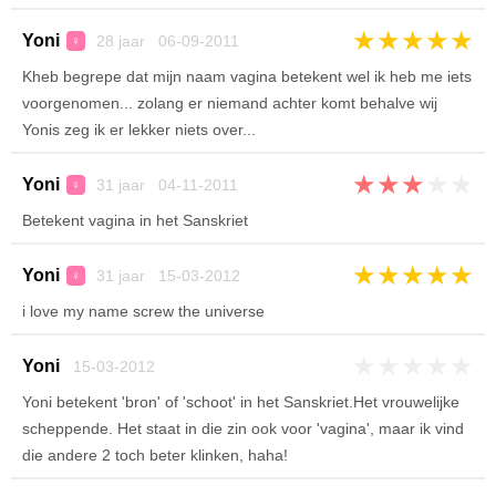
★
★
★
★
★
Yoni
28 jaar 06-09-2011
♀
Kheb begrepe dat mijn naam vagina betekent wel ik heb me iets
voorgenomen... zolang er niemand achter komt behalve wij
Yonis zeg ik er lekker niets over...
★
★
★
★
★
Yoni
31 jaar 04-11-2011
♀
Betekent vagina in het Sanskriet
★
★
★
★
★
Yoni
31 jaar 15-03-2012
♀
i love my name screw the universe
★
★
★
★
★
Yoni
15-03-2012
Yoni betekent 'bron' of 'schoot' in het Sanskriet.Het vrouwelijke
scheppende. Het staat in die zin ook voor 'vagina', maar ik vind
die andere 2 toch beter klinken, haha!