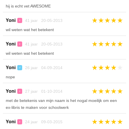
hij is echt vet AWESOME
★
★
★
★
★
Yoni
41 jaar 20-05-2013
♀
wil weten wat het betekent
★
★
★
★
★
Yoni
41 jaar 20-05-2013
♀
wil weten wat het betekent
★
★
★
★
★
Yoni
26 jaar 04-09-2014
♂
nope
★
★
★
★
★
Yoni
27 jaar 01-10-2014
♀
met de betekenis van mijn naam is het nogal moeilijk om een
ex-libris te maken voor schoolwerk
★
★
★
★
★
Yoni
24 jaar 09-03-2015
♀