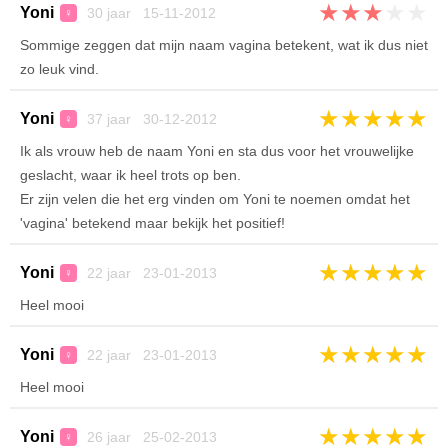
★
★
★
★
★
Yoni
30 jaar 15-11-2012
♀
Sommige zeggen dat mijn naam vagina betekent, wat ik dus niet
zo leuk vind.
★
★
★
★
★
Yoni
37 jaar 30-12-2012
♀
Ik als vrouw heb de naam Yoni en sta dus voor het vrouwelijke
geslacht, waar ik heel trots op ben.
Er zijn velen die het erg vinden om Yoni te noemen omdat het
'vagina' betekend maar bekijk het positief!
★
★
★
★
★
Yoni
22 jaar 23-01-2013
♀
Heel mooi
★
★
★
★
★
Yoni
22 jaar 23-01-2013
♀
Heel mooi
★
★
★
★
★
Yoni
26 jaar 25-02-2013
♀