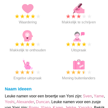
★
★
★
★
★
★
★
★
★
★
Waardering
Makkelijk te schrijven
★
★
★
★
★
★
★
★
★
★
Makkelijk te onthouden
Uitspraak
★
★
★
★
★
★
★
★
★
★
Engelse uitspraak
Mening buitenlanders
Naam ideeen
Leuke namen voor een broertje van Yoni zijn:
Sven
,
Yarne
,
Yoshi
,
Alexander
,
Duncan
. Leuke namen voor een zusje
van Yoni zijn:
Romy
,
Ylana
,
Karen
,
Jetske
,
Yanaika
. Bekijk