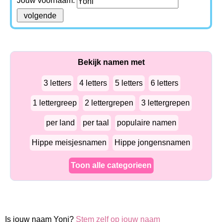
Jouw voornaam:
Bekijk namen met
3 letters
4 letters
5 letters
6 letters
1 lettergreep
2 lettergrepen
3 lettergrepen
per land
per taal
populaire namen
Hippe meisjesnamen
Hippe jongensnamen
Toon alle categorieen
Is jouw naam Yoni?
Stem zelf op jouw naam