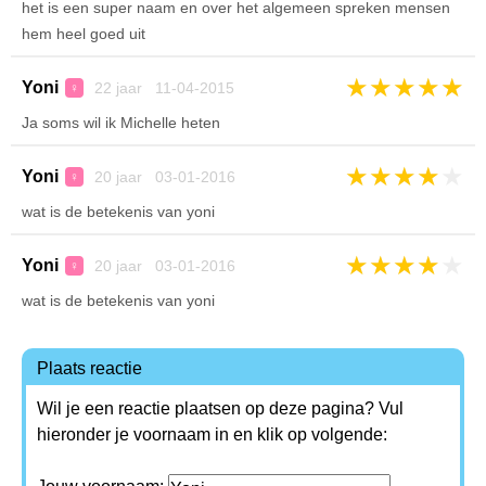
het is een super naam en over het algemeen spreken mensen
hem heel goed uit
★
★
★
★
★
Yoni
22 jaar 11-04-2015
♀
Ja soms wil ik Michelle heten
★
★
★
★
★
Yoni
20 jaar 03-01-2016
♀
wat is de betekenis van yoni
★
★
★
★
★
Yoni
20 jaar 03-01-2016
♀
wat is de betekenis van yoni
Plaats reactie
Wil je een reactie plaatsen op deze pagina? Vul
hieronder je voornaam in en klik op volgende: