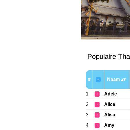
Populaire Th
#
Naam
♂
1
Adele
♀
2
Alice
♀
3
Alisa
♀
4
Amy
♀