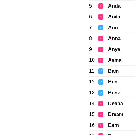
5
Anda
♀
6
Anita
♀
7
Ann
♂
8
Anna
♀
9
Anya
♀
10
Asma
♀
11
Bam
♂
12
Ben
♂
13
Benz
♂
14
Deena
♀
15
Dream
♀
16
Earn
♀