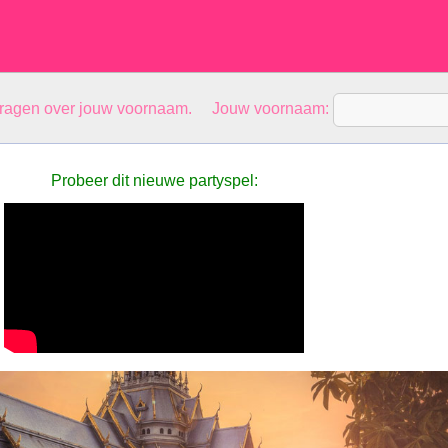
vragen over jouw voornaam. Jouw voornaam:
Probeer dit nieuwe partyspel: