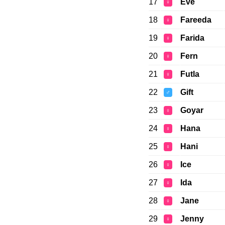
17
Eve
♀
18
Fareeda
♀
19
Farida
♀
20
Fern
♀
21
Futla
♀
22
Gift
♂
23
Goyar
♀
24
Hana
♀
25
Hani
♀
26
Ice
♀
27
Ida
♀
28
Jane
♀
29
Jenny
♀