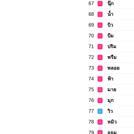
67
นุ๊ก
♀
68
น้ำ
♀
69
บิว
♀
70
บีม
♀
71
ปริม
♀
72
พรีม
♀
73
พลอย
♀
74
ฟ้า
♀
75
มาย
♀
76
มุก
♀
77
วิว
♂
78
หมิว
♀
79
ออม
♀