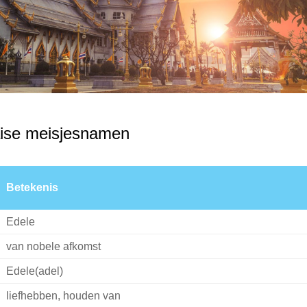
aise meisjesnamen
Betekenis
Edele
van nobele afkomst
Edele(adel)
liefhebben, houden van