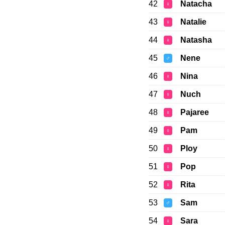
42
Natacha
♀
43
Natalie
♀
44
Natasha
♀
45
Nene
♂
46
Nina
♀
47
Nuch
♀
48
Pajaree
♀
49
Pam
♀
50
Ploy
♀
51
Pop
♀
52
Rita
♀
53
Sam
♂
54
Sara
♀