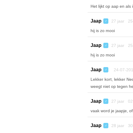
Het lijkt op aap en al
Jaap
27 jaar 25
♂
hij is zo mooi
Jaap
27 jaar 25
♂
hij is zo mooi
Jaap
24-07-201
♂
Lekker kort, lekker Ne
weegt niet op tegen he
Jaap
27 jaar 02
♂
vaak word je jaapje, o
Jaap
28 jaar 30
♂