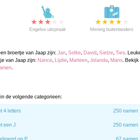
★
★
★
★
★
★
★
★
★
★
★
Engelse uitspraak
Mening buitenlanders
n broertje van Jaap zijn:
Jan
,
Solke
,
David
,
Sietze
,
Ties
. Leuk
e van Jaap zijn:
Nance
,
Lijdie
,
Marleen
,
Jolanda
,
Mans
. Bekijk
namen
.
in de volgende categorieen:
4 letters
250 namen
 een J
250 namen
digend op P
67 namen