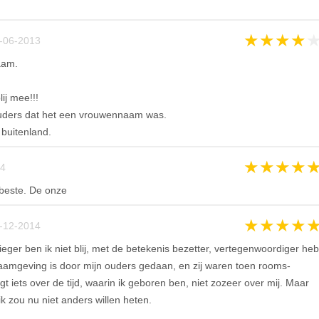
★
★
★
★
-06-2013
aam.
ij mee!!!
ouders dat het een vrouwennaam was.
buitenland.
★
★
★
★
4
beste. De onze
★
★
★
★
-12-2014
eger ben ik niet blij, met de betekenis bezetter, vertegenwoordiger heb
naamgeving is door mijn ouders gedaan, en zij waren toen rooms-
t iets over de tijd, waarin ik geboren ben, niet zozeer over mij. Maar
 ik zou nu niet anders willen heten.