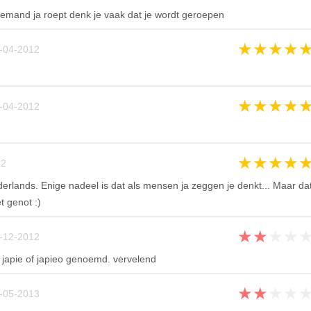
s iemand ja roept denk je vaak dat je wordt geroepen
★
★
★
★
-04-2012
★
★
★
★
-04-2012
★
★
★
★
2
derlands. Enige nadeel is dat als mensen ja zeggen je denkt... Maar da
t genot :)
★
★
★
★
-12-2012
f japie of japieo genoemd. vervelend
★
★
★
★
-05-2013