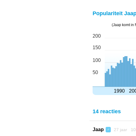
Populariteit Jaap
(Jaap komt in 
200
150
100
50
1990
20
14 reacties
Jaap
27 jaar 10
♂