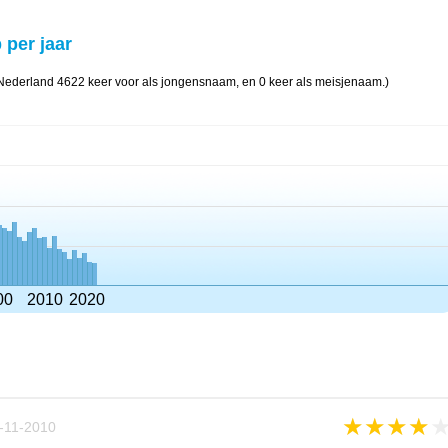
 per jaar
Nederland 4622 keer voor als jongensnaam, en 0 keer als meisjenaam.)
00
2010
2020
★
★
★
★
-11-2010