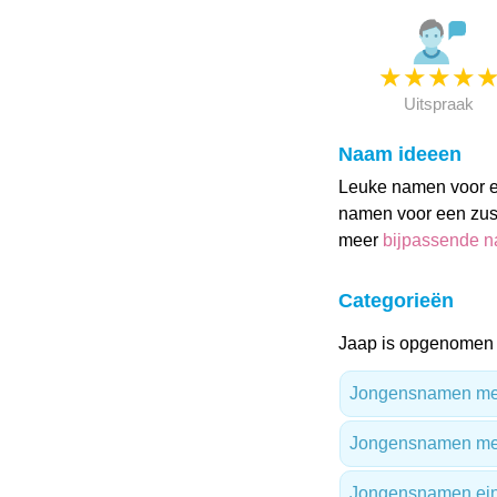
★
★
★
★
Uitspraak
Naam ideeen
Leuke namen voor ee
namen voor een zusj
meer
bijpassende 
Categorieën
Jaap is opgenomen 
Jongensnamen met 
Jongensnamen met
Jongensnamen ein