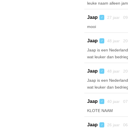
leuke naam alleen ja
Jaap
27 jaar 09
♂
mooi
Jaap
48 jaar 20
♂
Jaap is een Nederland
wat leuker dan bedrieg
Jaap
48 jaar 20
♂
Jaap is een Nederland
wat leuker dan bedrieg
Jaap
40 jaar 07
♂
KLOTE NAAM
Jaap
26 jaar 06
♂