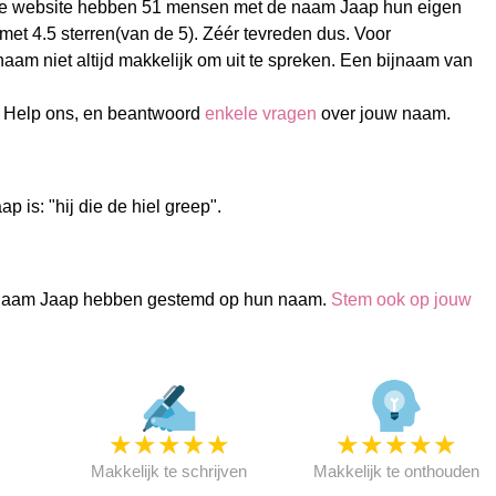
e website hebben 51 mensen met de naam Jaap hun eigen
t 4.5 sterren(van de 5). Zéér tevreden dus. Voor
naam niet altijd makkelijk om uit te spreken. Een bijnaam van
 Help ons, en beantwoord
enkele vragen
over jouw naam.
p is: "hij die de hiel greep".
naam Jaap hebben gestemd op hun naam.
Stem ook op jouw
★
★
★
★
★
★
★
★
★
★
★
Makkelijk te schrijven
Makkelijk te onthouden