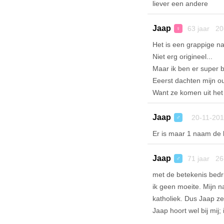
liever een andere
Jaap
63 jaar 20
♀
Het is een grappige n
Niet erg origineel...
Maar ik ben er super bl
Eeerst dachten mijn 
Want ze komen uit het 
Jaap
20-11-201
♂
Er is maar 1 naam de 
Jaap
71 jaar 26
♂
met de betekenis bedri
ik geen moeite. Mijn 
katholiek. Dus Jaap zeg
Jaap hoort wel bij mij;