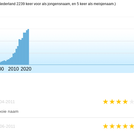
 Nederland 2239 keer voor als jongensnaam, en 5 keer als meisjenaam.)
00
2010
2020
★
★
★
★
04-2011
ooie naam
★
★
★
★
06-2011