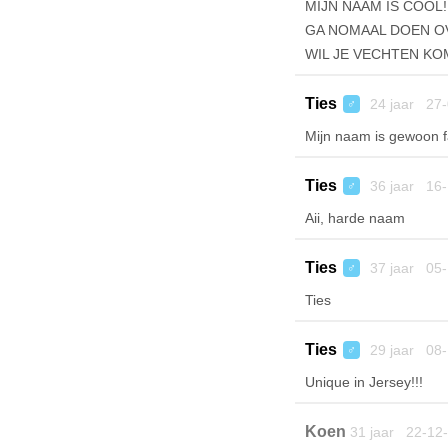
MIJN NAAM IS COOL!
GA NOMAAL DOEN OV
WIL JE VECHTEN KOM 
Ties
24 jaar 27-
♂
Mijn naam is gewoon f
Ties
36 jaar 16-
♂
Aii, harde naam
Ties
37 jaar 05-
♂
Ties
Ties
29 jaar 08-
♂
Unique in Jersey!!!
Koen
31 jaar 22-12