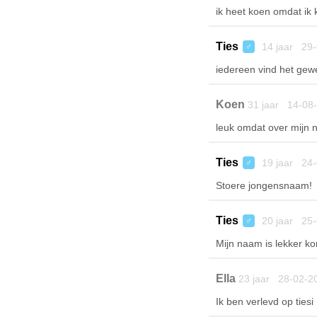
ik heet koen omdat ik 
Ties
14 jaar 29-
♂
iedereen vind het gewe
Koen
31 jaar 14-08
leuk omdat over mijn
Ties
19 jaar 24-
♂
Stoere jongensnaam!
Ties
20 jaar 25-
♂
Mijn naam is lekker ko
Ella
23 jaar 28-02-2
Ik ben verlevd op tiesi