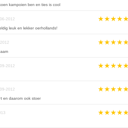
koen kampoien ben en ties is cool
★
★
★
★
06-2012
ldig leuk en lekker oerhollands!
★
★
★
★
-2012
 naam
★
★
★
★
09-2012
★
★
★
★
09-2012
rt en daarom ook stoer
★
★
★
★
013