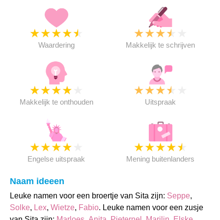
★
★
★
★
★
★
★
★
★
★
Waardering
Makkelijk te schrijven
★
★
★
★
★
★
★
★
★
★
Makkelijk te onthouden
Uitspraak
★
★
★
★
★
★
★
★
★
★
Engelse uitspraak
Mening buitenlanders
Naam ideeen
Leuke namen voor een broertje van Sita zijn:
Seppe
,
Solke
,
Lex
,
Wietze
,
Fabio
. Leuke namen voor een zusje
van Sita zijn:
Marloes
,
Anita
,
Pieternel
,
Marilin
,
Elske
.