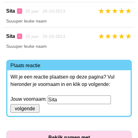
★
★
★
★
★
Sita
20 jaar 26-10-2013
♀
Suuuper leuke naam
★
★
★
★
★
Sita
20 jaar 26-10-2013
♀
Suuuper leuke naam
Plaats reactie
Wil je een reactie plaatsen op deze pagina? Vul
hieronder je voornaam in en klik op volgende:
Jouw voornaam:
Bekijk namen met