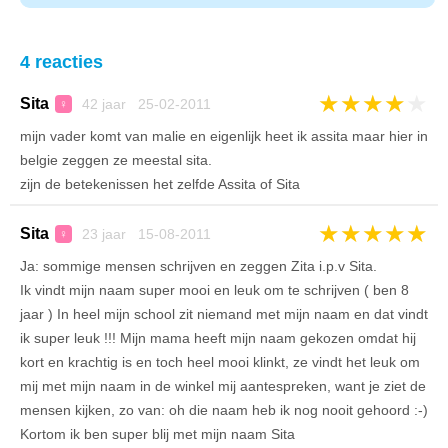
4 reacties
★
★
★
★
★
Sita
42 jaar 25-02-2011
♀
mijn vader komt van malie en eigenlijk heet ik assita maar hier in
belgie zeggen ze meestal sita.
zijn de betekenissen het zelfde Assita of Sita
★
★
★
★
★
Sita
23 jaar 15-08-2011
♀
Ja: sommige mensen schrijven en zeggen Zita i.p.v Sita.
Ik vindt mijn naam super mooi en leuk om te schrijven ( ben 8
jaar ) In heel mijn school zit niemand met mijn naam en dat vindt
ik super leuk !!! Mijn mama heeft mijn naam gekozen omdat hij
kort en krachtig is en toch heel mooi klinkt, ze vindt het leuk om
mij met mijn naam in de winkel mij aantespreken, want je ziet de
mensen kijken, zo van: oh die naam heb ik nog nooit gehoord :-)
Kortom ik ben super blij met mijn naam Sita