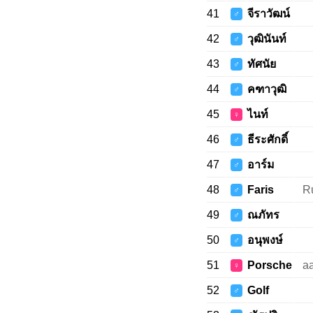
41
จีราวัฒน์
♂
42
วุฒินันท์
♂
43
ทัศนัย
♂
44
คฑาวุฒิ
♂
45
ไนท์
♀
46
ธีระศักดิ์
♂
47
อาร์ม
♂
48
Faris
Ru
♂
49
ณภัทร
♂
50
อนุพงษ์
♂
51
Porsche
a
♀
52
Golf
♂