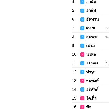
4
อานัส
♂
5
อาลีฟ
♂
6
อัฟฟาน
♂
7
Mark
z
♂
8
สมชาย
w
♂
9
เฟรม
♂
10
นวพล
♀
11
James
hi
♂
12
ฟารุส
♂
13
ธนพงษ์
♀
14
อดิศักดิ์
♂
15
ไตเติ้ล
♀
16
พีท
♀