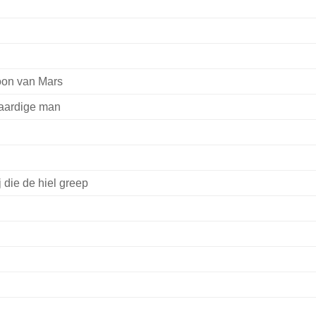
oon van Mars
aardige man
j die de hiel greep