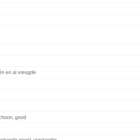
n en al vreugde
choon, good
nkende geest, verstandig