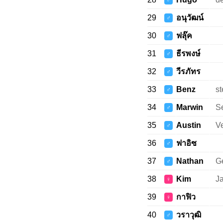
♂
29
อนุวัฒน์
♂
30
ฟลุ๊ค
♂
31
ธีรพงษ์
♂
32
วีรภัทร
♂
33
Benz
st
♂
34
Marwin
Se
♂
35
Austin
V
♂
36
ฟาอิซ
♂
37
Nathan
G
♂
38
Kim
Ja
♀
39
กาฟิว
♀
40
วราวุฒิ
♂