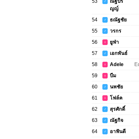
53
ณัฐปริ
♂
ญญ์
54
ธณัฐชัย
♂
55
วรกร
♂
56
ยูฟ่า
♀
57
เอกพันธ์
♂
58
Adele
E
♀
59
บีม
♀
60
นพชัย
♂
61
โฟล์ค
♀
62
สุรศักดิ์
♂
63
ณัฐกิจ
♂
64
อาฟันดี
♂