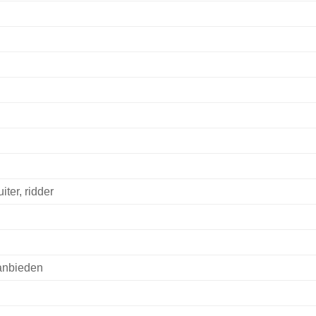
iter, ridder
anbieden