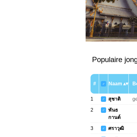
Populaire jon
#
Naam
B
♂
1
สุชาติ
ge
♂
2
พันธ
♂
กานต์
3
ศราวุฒิ
♂