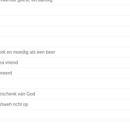
erk en moedig als een beer
a vriend
ereerd
eschenk van God
hweh richt op