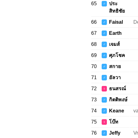
65
ประ
♂
สิทธิชัย
66
Faisal
De
♂
67
Earth
♂
68
เจมส์
♂
69
ศุภโชค
♂
70
สกาย
♂
71
อัลวา
♂
72
ธนสรณ์
♀
73
กิตติพงษ์
♂
74
Keane
va
♂
75
โบ๊ท
♀
76
Jeffy
V
♂