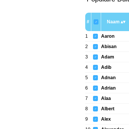
#
Naam
♂
1
Aaron
♂
2
Abisan
♂
3
Adam
♂
4
Adib
♂
5
Adnan
♂
6
Adrian
♂
7
Alaa
♂
8
Albert
♂
9
Alex
♂