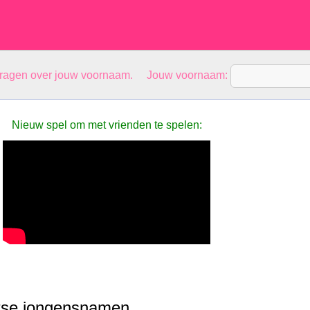
vragen over jouw voornaam. Jouw voornaam:
Nieuw spel om met vrienden te spelen:
itse jongensnamen