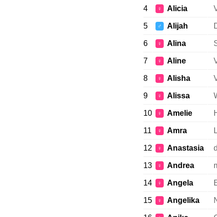
4
Alicia
♀
5
Alijah
♂
6
Alina
S
♀
7
Aline
V
♀
8
Alisha
♀
9
Alissa
♀
10
Amelie
H
♀
11
Amra
♀
12
Anastasia
d
♀
13
Andrea
m
♀
14
Angela
♀
15
Angelika
N
♀