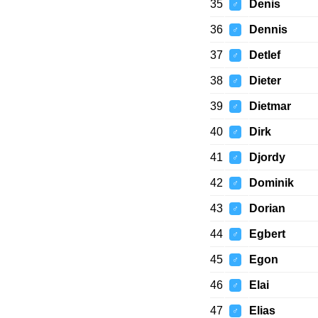
35
Denis
♂
36
Dennis
♂
37
Detlef
♂
38
Dieter
♂
39
Dietmar
♂
40
Dirk
♂
41
Djordy
♂
42
Dominik
♂
43
Dorian
♂
44
Egbert
♂
45
Egon
♂
46
Elai
♂
47
Elias
♂