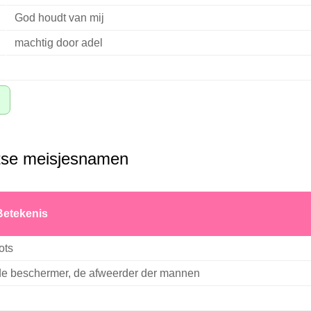
God houdt van mij
machtig door adel
itse meisjesnamen
Betekenis
ots
de beschermer, de afweerder der mannen