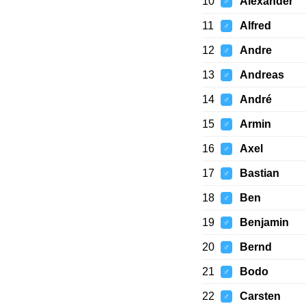
10
Alexander
♂
11
Alfred
♂
12
Andre
♂
13
Andreas
♂
14
André
♂
15
Armin
♂
16
Axel
♂
17
Bastian
♂
18
Ben
♂
19
Benjamin
♂
20
Bernd
♂
21
Bodo
♂
22
Carsten
♂