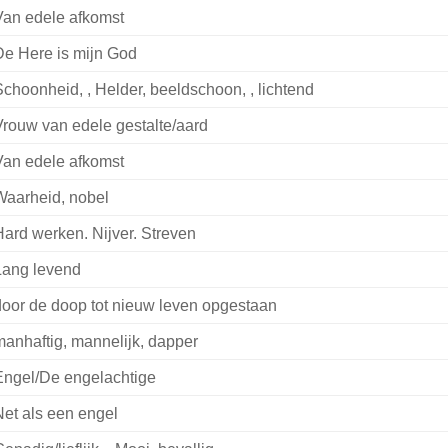
Van edele afkomst
De Here is mijn God
choonheid, , Helder, beeldschoon, , lichtend
rouw van edele gestalte/aard
Van edele afkomst
Waarheid, nobel
ard werken. Nijver. Streven
Lang levend
oor de doop tot nieuw leven opgestaan
anhaftig, mannelijk, dapper
Engel/De engelachtige
et als een engel