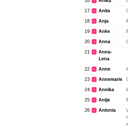
16
Anika
G
♀
17
Anita
G
♀
18
Anja
/
♀
19
Anke
/
♀
20
Anna
G
♀
21
Anna-
♀
Lena
22
Anne
l
♀
23
Annemarie
G
♀
24
Annika
l
♀
25
Antje
/
♀
26
Antonia
V
♀