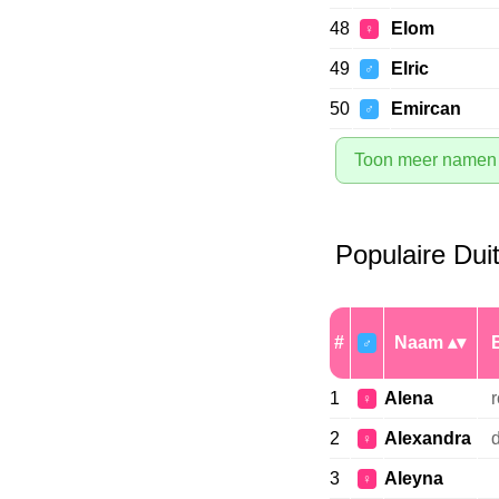
48
Elom
♀
49
Elric
♂
50
Emircan
♂
Toon meer namen
Populaire Du
#
Naam
♂
1
Alena
r
♀
2
Alexandra
♀
3
Aleyna
♀