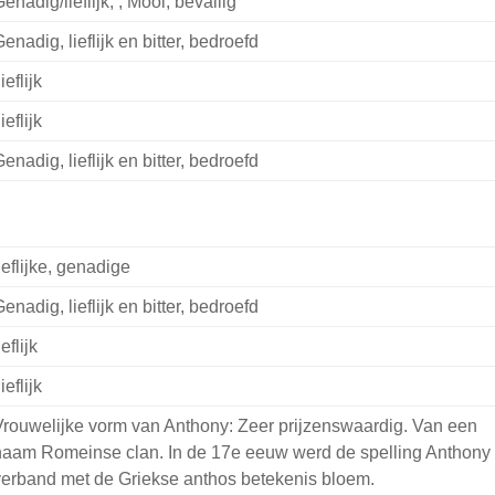
enadig/lieflijk, , Mooi, bevallig
enadig, lieflijk en bitter, bedroefd
lieflijk
lieflijk
enadig, lieflijk en bitter, bedroefd
ieflijke, genadige
enadig, lieflijk en bitter, bedroefd
ieflijk
lieflijk
rouwelijke vorm van Anthony: Zeer prijzenswaardig. Van een
naam Romeinse clan. In de 17e eeuw werd de spelling Anthony 
verband met de Griekse anthos betekenis bloem.