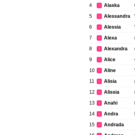
4
Alaska
♀
5
Alessandra
♀
6
Alessia
♀
7
Alexa
♀
8
Alexandra
♀
9
Alice
♀
10
Aline
♀
11
Alisia
♀
12
Alissia
♀
13
Anahi
♀
14
Andra
♀
15
Andrada
♀