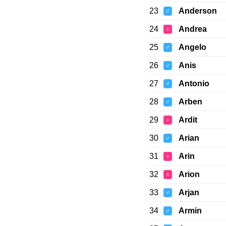
23
Anderson
♂
24
Andrea
♀
25
Angelo
♂
26
Anis
♂
27
Antonio
♂
28
Arben
♂
29
Ardit
♀
30
Arian
♂
31
Arin
♀
32
Arion
♀
33
Arjan
♂
34
Armin
♂