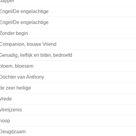
dapper
Engel/De engelachtige
Engel/De engelachtige
Zonder begin
Companion, trouwe Vriend
Genadig, lieflijk en bitter, bedroefd
bloem, bloesem
Dochter van Anthony
de zeer heilige
Vrede
Verrijzenis
hoop
Deugdzaam