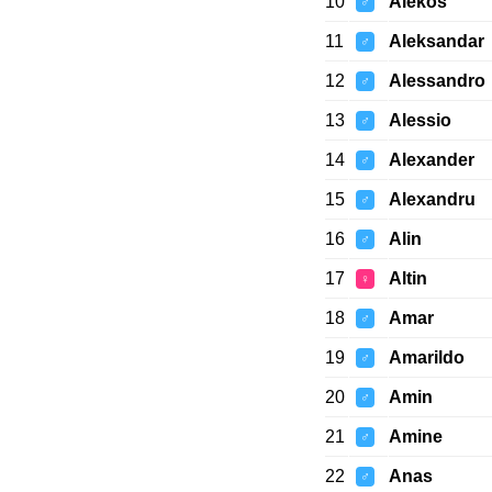
10
Alekos
♂
11
Aleksandar
♂
12
Alessandro
♂
13
Alessio
♂
14
Alexander
♂
15
Alexandru
♂
16
Alin
♂
17
Altin
♀
18
Amar
♂
19
Amarildo
♂
20
Amin
♂
21
Amine
♂
22
Anas
♂