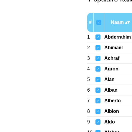
#
Naam
♂
1
Abderrahim
♂
2
Abimael
♂
3
Achraf
♂
4
Agron
♂
5
Alan
♂
6
Alban
♂
7
Alberto
♂
8
Albion
♂
9
Aldo
♂