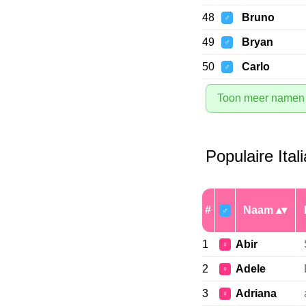
48
Bruno
♂
49
Bryan
♂
50
Carlo
♂
Toon meer namen
Populaire Ita
#
Naam
♂
1
Abir
♀
2
Adele
♀
3
Adriana
♀