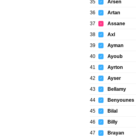
35
Arsen
♂
36
Artan
♂
37
Assane
♀
38
Axl
♂
39
Ayman
♂
40
Ayoub
♂
41
Ayrton
♂
42
Ayser
♂
43
Bellamy
♂
44
Benyounes
♂
45
Bilal
♂
46
Billy
♂
47
Brayan
♂