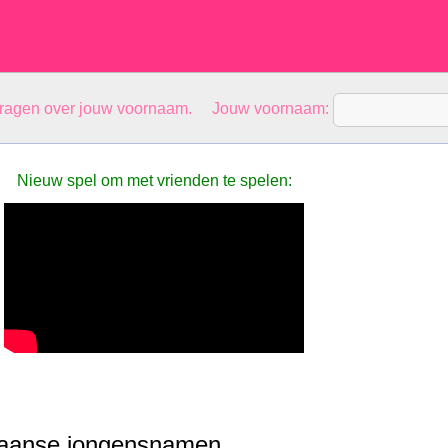
vragen over jouw voornaam. Jouw voornaam:
Nieuw spel om met vrienden te spelen:
liaanse jongensnamen