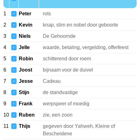
1
Peter
rots
♂
2
Kevin
knap, slim en nobel door geboorte
♂
3
Niels
De Gehoornde
♂
4
Jelle
waarde, betaling, vergelding, offerfeest
♂
5
Robin
schitterend door roem
♂
6
Joost
bijnaam voor de duivel
♂
7
Jesse
Cadeau
♂
8
Stijn
de standvastige
♂
9
Frank
werpspeer of moedig
♂
10
Ruben
zie, een zoon
♂
11
Thijs
gegeven door Yahweh, Kleine of
♂
Bescheidene