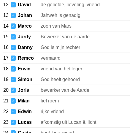
12
David
de geliefde, lieveling, vriend
♂
13
Johan
Jahweh is genadig
♂
14
Marco
zoon van Mars
♂
15
Jordy
Bewerker van de aarde
♂
16
Danny
God is mijn rechter
♂
17
Remco
vermaard
♂
18
Erwin
vriend van het leger
♂
19
Simon
God heeft gehoord
♂
20
Joris
bewerker van de Aarde
♂
21
Milan
lief roem
♂
22
Edwin
rijke vriend
♂
23
Lucas
afkomstig uit Lucaníë, licht
♂
24
Guido
hout, bos, woud