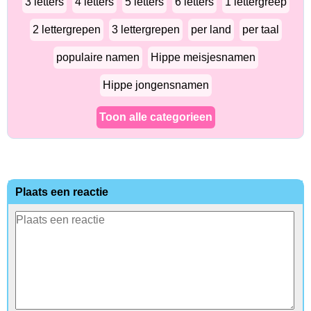
3 letters
4 letters
5 letters
6 letters
1 lettergreep
2 lettergrepen
3 lettergrepen
per land
per taal
populaire namen
Hippe meisjesnamen
Hippe jongensnamen
Toon alle categorieen
Plaats een reactie