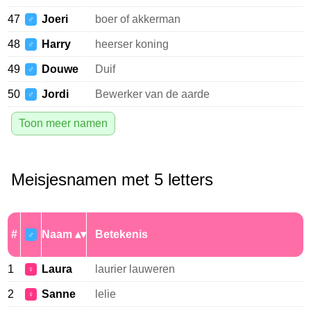
47
Joeri
boer of akkerman
♂
48
Harry
heerser koning
♂
49
Douwe
Duif
♂
50
Jordi
Bewerker van de aarde
♂
Toon meer namen
Meisjesnamen met 5 letters
#
Naam
Betekenis
♂
1
Laura
laurier lauweren
♀
2
Sanne
lelie
♀