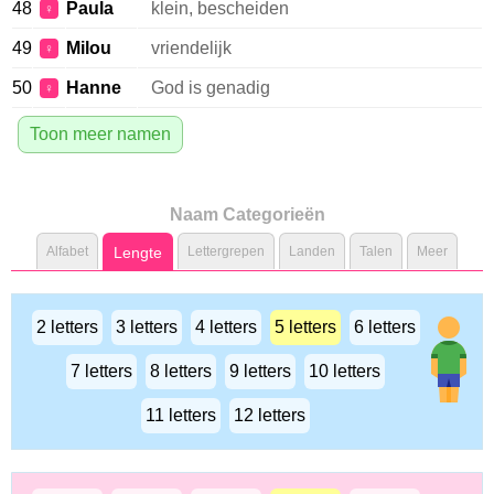
48
Paula
klein, bescheiden
♀
49
Milou
vriendelijk
♀
50
Hanne
God is genadig
♀
Toon meer namen
Naam Categorieën
Alfabet
Lengte
Lettergrepen
Landen
Talen
Meer
2 letters
3 letters
4 letters
5 letters
6 letters
7 letters
8 letters
9 letters
10 letters
11 letters
12 letters