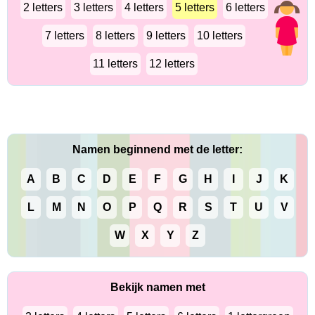
2 letters
3 letters
4 letters
5 letters
6 letters
7 letters
8 letters
9 letters
10 letters
11 letters
12 letters
Namen beginnend met de letter:
A
B
C
D
E
F
G
H
I
J
K
L
M
N
O
P
Q
R
S
T
U
V
W
X
Y
Z
Bekijk namen met