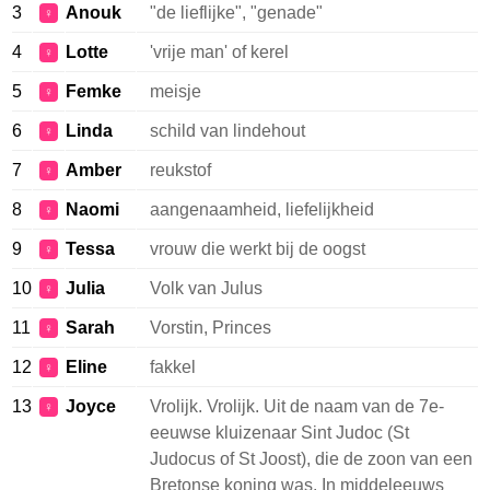
3
Anouk
"de lieflijke", "genade"
♀
4
Lotte
'vrije man' of kerel
♀
5
Femke
meisje
♀
6
Linda
schild van lindehout
♀
7
Amber
reukstof
♀
8
Naomi
aangenaamheid, liefelijkheid
♀
9
Tessa
vrouw die werkt bij de oogst
♀
10
Julia
Volk van Julus
♀
11
Sarah
Vorstin, Princes
♀
12
Eline
fakkel
♀
13
Joyce
Vrolijk. Vrolijk. Uit de naam van de 7e-
♀
eeuwse kluizenaar Sint Judoc (St
Judocus of St Joost), die de zoon van een
Bretonse koning was. In middeleeuws