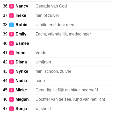
36
Nancy
Genade van God
♀
37
Ineke
rein of zuiver
♀
38
Robin
schitterend door roem
♂
39
Emily
Zacht, vriendelijk, mededinger
♀
40
Esmee
♀
41
Irene
Vrede
♀
42
Diana
schijnen
♀
43
Nynke
rein, schoon, zuiver
♀
44
Nadia
hoop
♀
45
Mieke
Genadig, lieflijk en bitter, bedroefd
♀
46
Megan
Dochter van de zee, Kind van het licht
♀
47
Sonja
wijsheid
♀