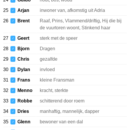
♂
25
Arjan
inwoner van, afkomstig uit Adria
♂
26
Brent
Raaf, Prins, Vlammend/driftig, Hij die bij
♂
de vuurtoren woont, Stinkend haar
27
Geert
sterk met de speer
♂
28
Bjorn
Dragen
♂
29
Chris
gezalfde
♂
30
Dylan
invloed
♂
31
Frans
kleine Fransman
♂
32
Menno
kracht, sterkte
♂
33
Robbe
schitterend door roem
♂
34
Dries
manhaftig, mannelijk, dapper
♂
35
Glenn
bewoner van een dal
♂