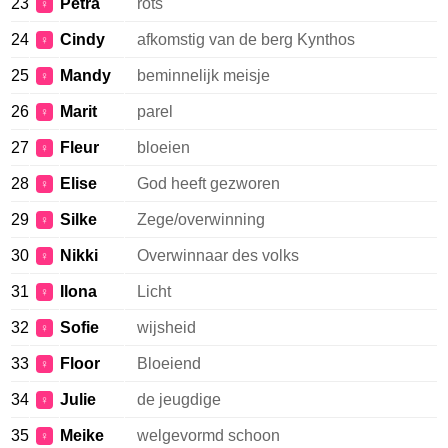
23
Petra
rots
♀
24
Cindy
afkomstig van de berg Kynthos
♀
25
Mandy
beminnelijk meisje
♀
26
Marit
parel
♀
27
Fleur
bloeien
♀
28
Elise
God heeft gezworen
♀
29
Silke
Zege/overwinning
♀
30
Nikki
Overwinnaar des volks
♀
31
Ilona
Licht
♀
32
Sofie
wijsheid
♀
33
Floor
Bloeiend
♀
34
Julie
de jeugdige
♀
35
Meike
welgevormd schoon
♀