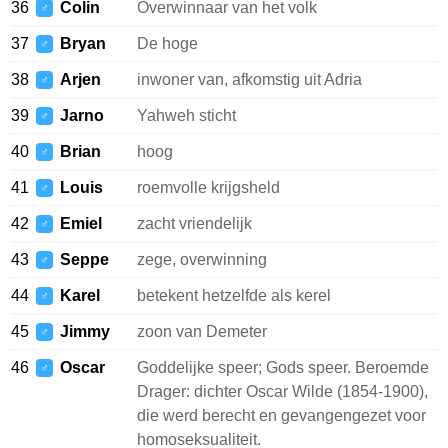
36
Colin
Overwinnaar van het volk
♂
37
Bryan
De hoge
♂
38
Arjen
inwoner van, afkomstig uit Adria
♂
39
Jarno
Yahweh sticht
♂
40
Brian
hoog
♂
41
Louis
roemvolle krijgsheld
♂
42
Emiel
zacht vriendelijk
♂
43
Seppe
zege, overwinning
♂
44
Karel
betekent hetzelfde als kerel
♂
45
Jimmy
zoon van Demeter
♂
46
Oscar
Goddelijke speer; Gods speer. Beroemde
♂
Drager: dichter Oscar Wilde (1854-1900),
die werd berecht en gevangengezet voor
homoseksualiteit.