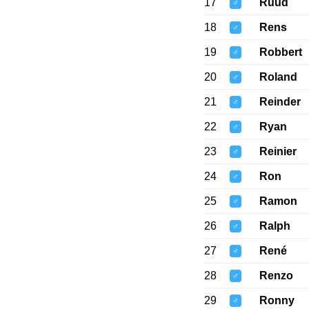
17
Ruud
♂
18
Rens
♂
19
Robbert
♂
20
Roland
♂
21
Reinder
♂
22
Ryan
♂
23
Reinier
♂
24
Ron
♂
25
Ramon
♂
26
Ralph
♂
27
René
♂
28
Renzo
♂
29
Ronny
♂