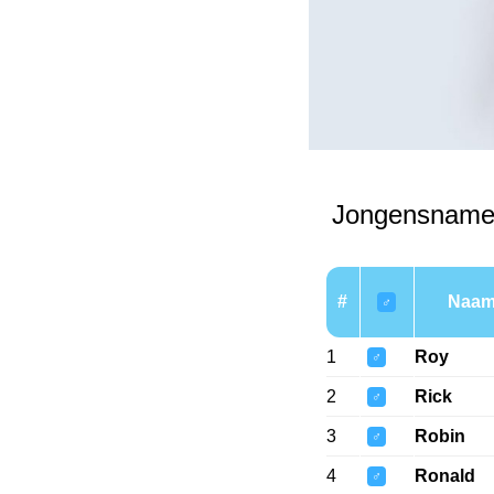
Jongensname
#
Naa
♂
1
Roy
♂
2
Rick
♂
3
Robin
♂
4
Ronald
♂