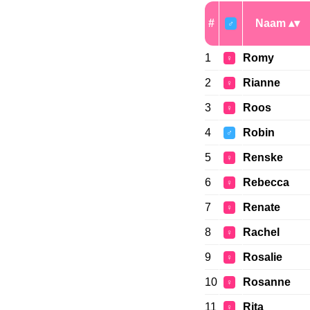
#
Naam
♂
1
Romy
♀
2
Rianne
♀
3
Roos
♀
4
Robin
♂
5
Renske
♀
6
Rebecca
♀
7
Renate
♀
8
Rachel
♀
9
Rosalie
♀
10
Rosanne
♀
11
Rita
♀