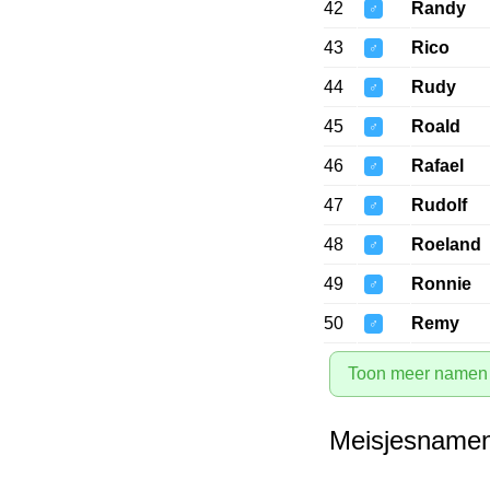
42
Randy
♂
43
Rico
♂
44
Rudy
♂
45
Roald
♂
46
Rafael
♂
47
Rudolf
♂
48
Roeland
♂
49
Ronnie
♂
50
Remy
♂
Toon meer namen
Meisjesnamen