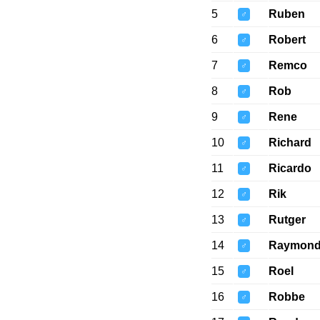
5
Ruben
♂
6
Robert
♂
7
Remco
♂
8
Rob
♂
9
Rene
♂
10
Richard
♂
11
Ricardo
♂
12
Rik
♂
13
Rutger
♂
14
Raymon
♂
15
Roel
♂
16
Robbe
♂