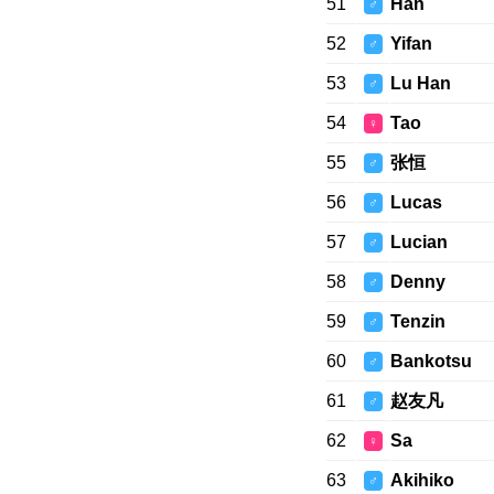
51
Han
♂
52
Yifan
♂
53
Lu Han
♂
54
Tao
♀
55
张恒
♂
56
Lucas
♂
57
Lucian
♂
58
Denny
♂
59
Tenzin
♂
60
Bankotsu
♂
61
赵友凡
♂
62
Sa
♀
63
Akihiko
♂