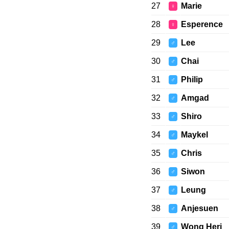
27
Marie
♀
28
Esperence
♀
29
Lee
♂
30
Chai
♂
31
Philip
♂
32
Amgad
♂
33
Shiro
♂
34
Maykel
♂
35
Chris
♂
36
Siwon
♂
37
Leung
♂
38
Anjesuen
♂
39
Wong Heri
♂