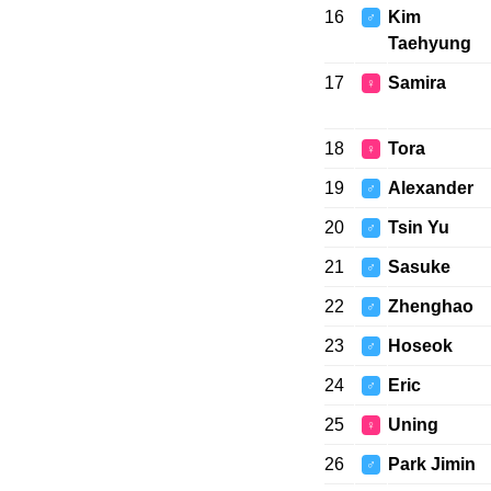
16
Kim
♂
Taehyung
17
Samira
♀
18
Tora
♀
19
Alexander
♂
20
Tsin Yu
♂
21
Sasuke
♂
22
Zhenghao
♂
23
Hoseok
♂
24
Eric
♂
25
Uning
♀
26
Park Jimin
♂