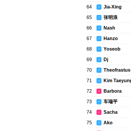
64
Jia-Xing
♂
65
张明浪
♂
66
Nash
♂
67
Hanzo
♂
68
Yoseob
♂
69
Dj
♂
70
Theofrastus
♂
71
Kim Taeyun
♂
72
Barbora
♀
73
车瑞平
♂
74
Sacha
♀
75
Ako
♂