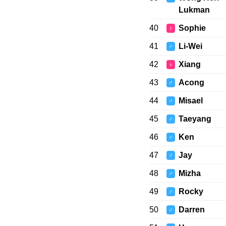
Lukman
40
Sophie
♀
41
Li-Wei
♂
42
Xiang
♀
43
Acong
♂
44
Misael
♂
45
Taeyang
♂
46
Ken
♂
47
Jay
♂
48
Mizha
♂
49
Rocky
♂
50
Darren
♂