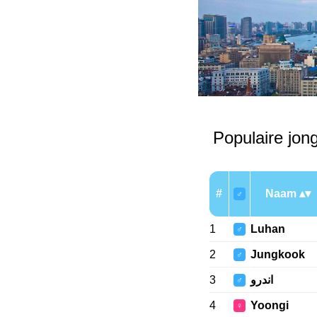
Populaire jo
#
Naam
♂
1
Luhan
♂
2
Jungkook
♂
3
اندرو
♂
4
Yoongi
♀