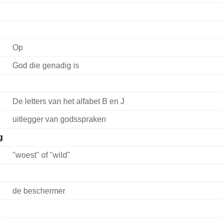
Op
God die genadig is
De letters van het alfabet B en J
uitlegger van godsspraken
g
"woest" of "wild"
de beschermer