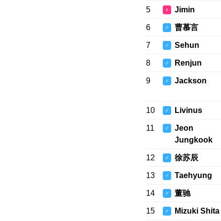
5
Jimin
♀
6
曹慕言
♂
7
Sehun
♂
8
Renjun
♂
9
Jackson
♂
10
Livinus
♂
11
Jeon
♂
Jungkook
12
徐苏辰
♂
13
Taehyung
♂
14
董驰
♂
15
Mizuki Shita
♂