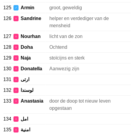
125
Armin
groot, geweldig
♂
126
Sandrine
helper en verdediger van de
♀
mensheid
127
Nourhan
licht van de zon
♀
128
Doha
Ochtend
♀
129
Naja
stoïcijns en sterk
♀
130
Donatella
Aanwezig zijn
♀
131
ارتى
♀
132
لوسندا
♀
133
Anastasia
door de doop tot nieuw leven
♀
opgestaan
134
امل
♀
135
امنية
♀