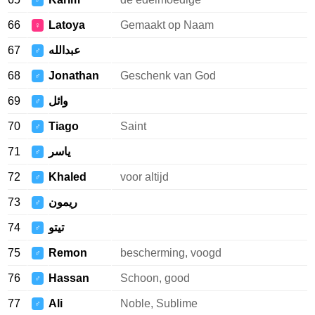
♂
66
Latoya
Gemaakt op Naam
♀
67
عبدالله
♂
68
Jonathan
Geschenk van God
♂
69
وائل
♂
70
Tiago
Saint
♂
71
ياسر
♂
72
Khaled
voor altijd
♂
73
ريمون
♂
74
تيتو
♂
75
Remon
bescherming, voogd
♂
76
Hassan
Schoon, good
♂
77
Ali
Noble, Sublime
♂