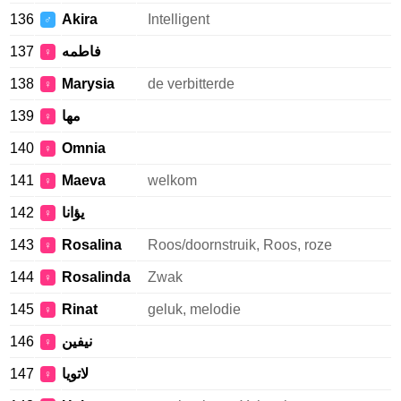
136
Akira
Intelligent
♂
137
فاطمه
♀
138
Marysia
de verbitterde
♀
139
مها
♀
140
Omnia
♀
141
Maeva
welkom
♀
142
يؤانا
♀
143
Rosalina
Roos/doornstruik, Roos, roze
♀
144
Rosalinda
Zwak
♀
145
Rinat
geluk, melodie
♀
146
نيفين
♀
147
لاتويا
♀