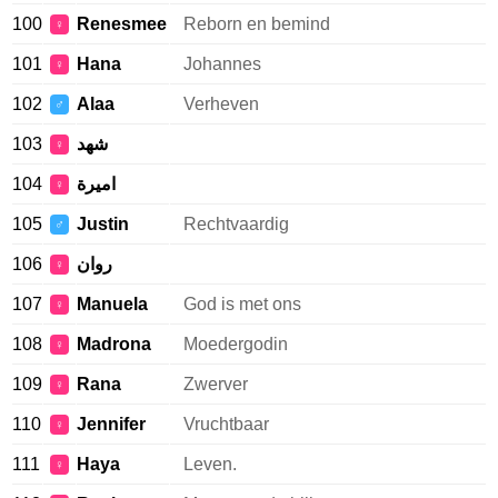
100
Renesmee
Reborn en bemind
♀
101
Hana
Johannes
♀
102
Alaa
Verheven
♂
103
شهد
♀
104
اميرة
♀
105
Justin
Rechtvaardig
♂
106
روان
♀
107
Manuela
God is met ons
♀
108
Madrona
Moedergodin
♀
109
Rana
Zwerver
♀
110
Jennifer
Vruchtbaar
♀
111
Haya
Leven.
♀