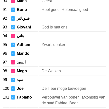
90
Mana
Geest
♀
91
Bono
Heel goed, Helemaal goed
♂
92
فيلوباتير
♂
93
Giovani
God is met ons
♂
94
هانى
♀
95
Adham
Zwart, donker
♂
96
Mando
♂
97
السيد
♀
98
Mego
De Wolken
♀
99
سيد
♂
100
Joe
De Heer moge toevoegen
♂
101
Fabiano
Verbouwer van bonen, afkomstig van
♂
de stad Fabiae, Boon