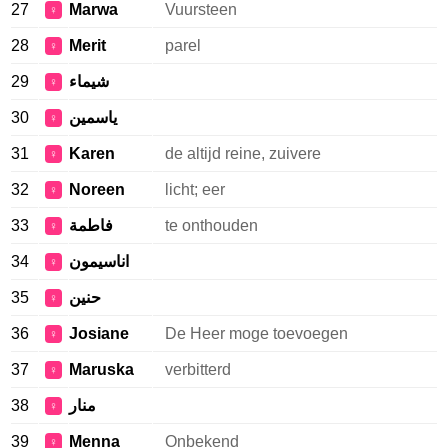
27
Marwa
Vuursteen
♀
28
Merit
parel
♀
29
شيماء
♀
30
ياسمين
♀
31
Karen
de altijd reine, zuivere
♀
32
Noreen
licht; eer
♀
33
فاطمة
te onthouden
♀
34
اناسيمون
♀
35
حنين
♀
36
Josiane
De Heer moge toevoegen
♀
37
Maruska
verbitterd
♀
38
منار
♀
39
Menna
Onbekend
♀