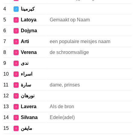
4
كيرمينا
♂
5
Latoya
Gemaakt op Naam
♀
6
Dojyna
♀
7
Arti
een populaire meisjes naam
♀
8
Verena
de schroomvallige
♀
9
ندى
♀
10
اسراء
♀
11
سارة
dame, prinses
♀
12
نورهان
♀
13
Lavera
Als de bron
♀
14
Silvana
Edele(adel)
♀
15
مايفن
♀