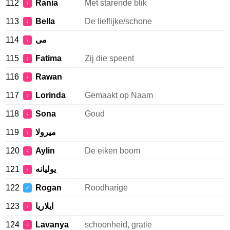
112
Rania
Met starende blik
♀
113
Bella
De lieflijke/schone
♀
114
مى
♀
115
Fatima
Zij die speent
♀
116
Rawan
♀
117
Lorinda
Gemaakt op Naam
♀
118
Sona
Goud
♀
119
ميرولا
♀
120
Aylin
De eiken boom
♀
121
يوليانه
♀
122
Rogan
Roodharige
♂
123
ايلاريا
♀
124
Lavanya
schoonheid, gratie
♀