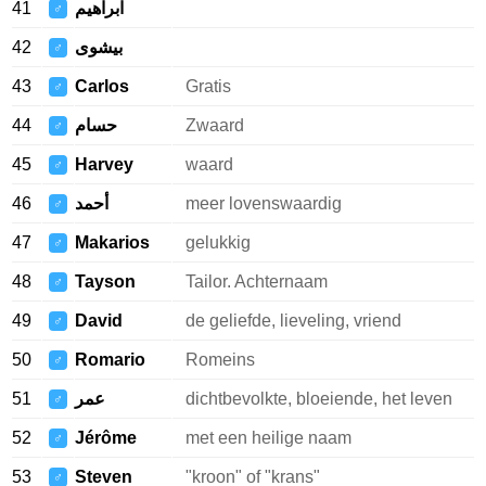
41
ابراهيم
♂
42
بيشوى
♂
43
Carlos
Gratis
♂
44
حسام
Zwaard
♂
45
Harvey
waard
♂
46
أحمد
meer lovenswaardig
♂
47
Makarios
gelukkig
♂
48
Tayson
Tailor. Achternaam
♂
49
David
de geliefde, lieveling, vriend
♂
50
Romario
Romeins
♂
51
عمر
dichtbevolkte, bloeiende, het leven
♂
52
Jérôme
met een heilige naam
♂
53
Steven
"kroon" of "krans"
♂