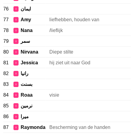
76
ايمان
♀
77
Amy
liefhebben, houden van
♀
78
Nana
/lieflijk
♀
79
سمر
♀
80
Nirvana
Diepe stilte
♀
81
Jessica
hij ziet uit naar God
♀
82
رانيا
♀
83
بسنت
♀
84
Roaa
visie
♀
85
نرمين
♀
86
ميرا
♀
87
Raymonda
Bescherming van de handen
♀