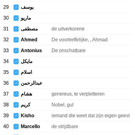
29
يوسف
♂
30
ماريو
♂
31
مصطفى
de uitverkorene
♂
32
Ahmed
De voortreffelijke, , Ahmad
♂
33
Antonius
De onschatbare
♂
34
مايكل
♂
35
اسلام
♂
36
عبدالرحمن
♂
37
هشام
genereus, te verpletteren
♂
38
كريم
Nobel, gul
♂
39
Kisho
iemand die weet dat zijn eigen geest
♂
40
Marcello
de strijdbare
♂