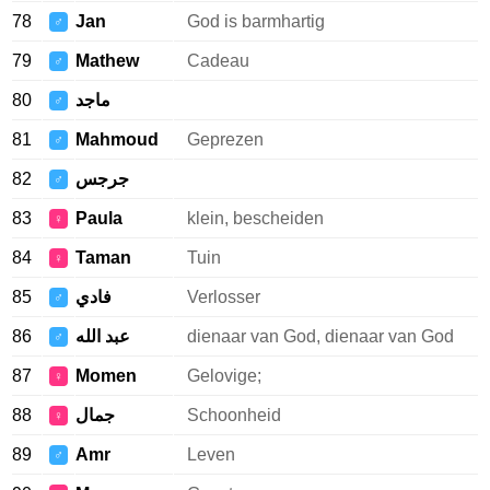
78
Jan
God is barmhartig
♂
79
Mathew
Cadeau
♂
80
ماجد
♂
81
Mahmoud
Geprezen
♂
82
جرجس
♂
83
Paula
klein, bescheiden
♀
84
Taman
Tuin
♀
85
فادي
Verlosser
♂
86
عبد الله
dienaar van God, dienaar van God
♂
87
Momen
Gelovige;
♀
88
جمال
Schoonheid
♀
89
Amr
Leven
♂