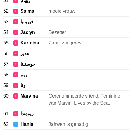
51
ريهام
♀
52
Salma
mooie vrouw
♀
53
فيرونيا
♀
54
Jaclyn
Bezetter
♀
55
Karmina
Zang, zangeres
♀
56
هدير
♀
57
جوستينا
♀
58
ريم
♀
59
رنا
♀
60
Marvina
Gerenommeerde vriend. Feminine
♀
van Marvin: Lives by the Sea.
61
ريموندا
♀
62
Hania
Jahweh is genadig
♂