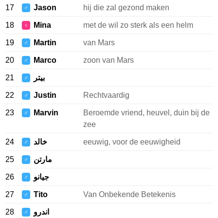
17
Jason
hij die zal gezond maken
♂
18
Mina
met de wil zo sterk als een helm
♀
19
Martin
van Mars
♂
20
Marco
zoon van Mars
♂
21
بيتر
♂
22
Justin
Rechtvaardig
♂
23
Marvin
Beroemde vriend, heuvel, duin bij de
♂
zee
24
خالد
eeuwig, voor de eeuwigheid
♂
25
مارتن
♂
26
جيانو
♂
27
Tito
Van Onbekende Betekenis
♂
28
اندرو
♂