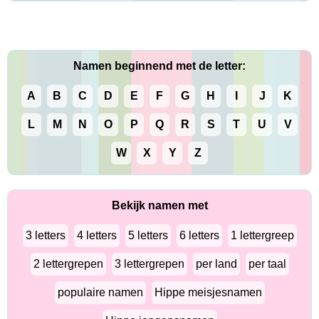
Namen beginnend met de letter:
A
B
C
D
E
F
G
H
I
J
K
L
M
N
O
P
Q
R
S
T
U
V
W
X
Y
Z
Bekijk namen met
3 letters
4 letters
5 letters
6 letters
1 lettergreep
2 lettergrepen
3 lettergrepen
per land
per taal
populaire namen
Hippe meisjesnamen