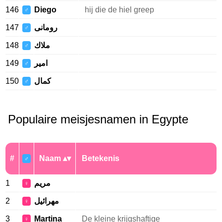
146
Diego
hij die de hiel greep
♂
147
رومانى
♂
148
ملاك
♂
149
امير
♂
150
كمال
♂
Populaire meisjesnamen in Egypte
#
Naam
Betekenis
♂
1
مريم
♀
2
مهرائيل
♀
3
Martina
De kleine krijgshaftige
♀