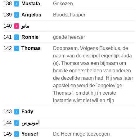
138
Mustafa
Gekozen
♂
139
Angelos
Boodschapper
♂
140
مانو
♀
141
Ronnie
goede heerser
♂
142
Thomas
Doopnaam. Volgens Eusebius, de
♂
naam van de discipel eigenlijk Juda
(s). Thomas was een bijnaam om
hem te onderscheiden van anderen
die dezelfde naam had. Hij was later
apostel en werd de `ongelovige
Thomas ', omdat hij in eerste
instantie wist niet willen zijn
143
Fady
♂
144
امونيوس
♂
145
Yousef
De Heer moge toevoegen
♂