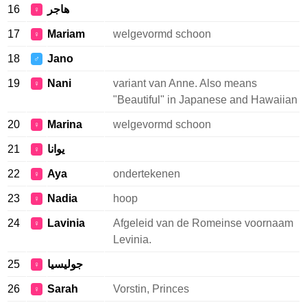
16
هاجر
♀
17
Mariam
welgevormd schoon
♀
18
Jano
♂
19
Nani
variant van Anne. Also means
♀
"Beautiful" in Japanese and Hawaiian
20
Marina
welgevormd schoon
♀
21
يوانا
♀
22
Aya
ondertekenen
♀
23
Nadia
hoop
♀
24
Lavinia
Afgeleid van de Romeinse voornaam
♀
Levinia.
25
جوليسيا
♀
26
Sarah
Vorstin, Princes
♀