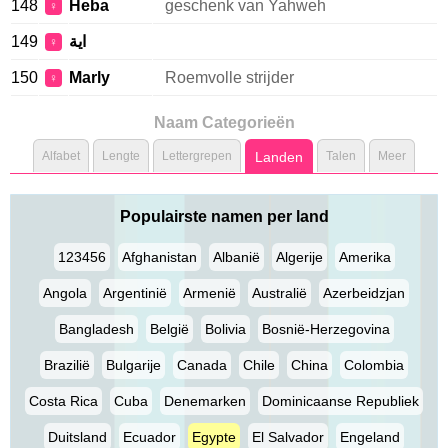
148
Heba
geschenk van Yahweh
♀
149
اية
♀
150
Marly
Roemvolle strijder
♀
Naam Categorieën
Alfabet
Lengte
Lettergrepen
Landen
Talen
Meer
Populairste namen per land
123456
Afghanistan
Albanië
Algerije
Amerika
Angola
Argentinië
Armenië
Australië
Azerbeidzjan
Bangladesh
België
Bolivia
Bosnië-Herzegovina
Brazilië
Bulgarije
Canada
Chile
China
Colombia
Costa Rica
Cuba
Denemarken
Dominicaanse Republiek
Duitsland
Ecuador
Egypte
El Salvador
Engeland