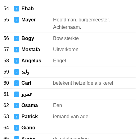
54
Ehab
♂
55
Mayer
Hoofdman. burgemeester.
♂
Achternaam.
56
Bogy
Bow sterkte
♂
57
Mostafa
Uitverkoren
♂
58
Angelus
Engel
♂
59
وليد
♂
60
Carl
betekent hetzelfde als kerel
♂
61
عمرو
♂
62
Osama
Een
♂
63
Patrick
iemand van adel
♂
64
Giano
♂
65
Karim
de edelmoedige