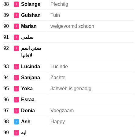
88
Solange
Plechtig
♀
89
Gulshan
Tuin
♀
90
Marian
welgevormd schoon
♀
91
سلمى
♀
92
معني اسم
♀
لافانيا
93
Lucinda
Lucinde
♀
94
Sanjana
Zachte
♀
95
Yoka
Jahweh is genadig
♀
96
Esraa
♀
97
Donia
Voegzaam
♀
98
Ash
Happy
♂
99
ايه
♀