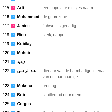
115
Arti
een populaire meisjes naam
♀
116
Mohammed
de geprezene
♂
117
Janice
Jahweh is genadig
♀
118
Rico
sterk, dapper
♂
119
Kubilay
♂
120
Moheb
♂
121
ديفيد
♂
122
عبد الرحمن
dienaar van de barmhartige, dienaar
♂
van de, barmhartige
123
Moksha
redding
♂
124
Bob
schitterend door roem
♂
125
Gerges
♂