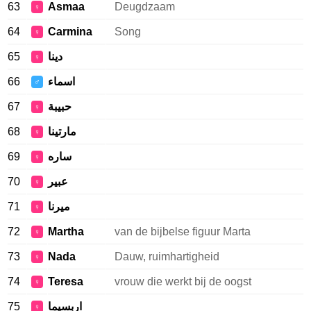
63
Asmaa
Deugdzaam
♀
64
Carmina
Song
♀
65
دينا
♀
66
اسماء
♂
67
حبيبة
♀
68
مارتينا
♀
69
ساره
♀
70
عبير
♀
71
ميرنا
♀
72
Martha
van de bijbelse figuur Marta
♀
73
Nada
Dauw, ruimhartigheid
♀
74
Teresa
vrouw die werkt bij de oogst
♀
75
اربسيما
♀