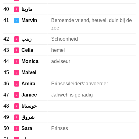
40
مارينا
♀
41
Marvin
Beroemde vriend, heuvel, duin bij de
♂
zee
42
زينب
Schoonheid
♀
43
Celia
hemel
♀
44
Monica
adviseur
♀
45
Maivel
♀
46
Amira
Prinses/leider/aanvoerder
♀
47
Janice
Jahweh is genadig
♀
48
جوسيانا
♀
49
شروق
♀
50
Sara
Prinses
♀