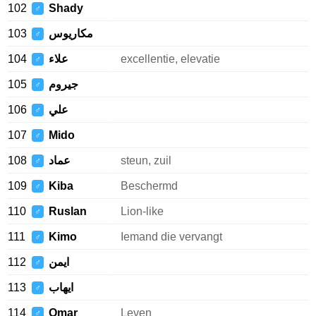
102
Shady
♂
103
مكاريوس
♂
104
علاء
excellentie, elevatie
♂
105
جيروم
♂
106
علي
♂
107
Mido
♂
108
عماد
steun, zuil
♂
109
Kiba
Beschermd
♂
110
Ruslan
Lion-like
♂
111
Kimo
Iemand die vervangt
♂
112
ايمن
♂
113
ايهاب
♂
114
Omar
Leven
♂