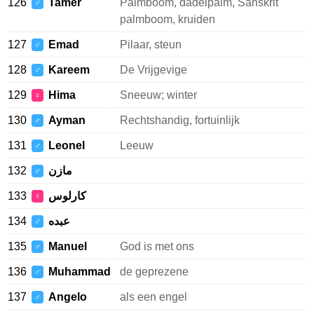
126
Tamer
Palmboom, dadelpalm, Sanskrit
♂
palmboom, kruiden
127
Emad
Pilaar, steun
♂
128
Kareem
De Vrijgevige
♂
129
Hima
Sneeuw; winter
♀
130
Ayman
Rechtshandig, fortuinlijk
♂
131
Leonel
Leeuw
♂
132
مازن
♂
133
كارلوس
♀
134
عبده
♂
135
Manuel
God is met ons
♂
136
Muhammad
de geprezene
♂
137
Angelo
als een engel
♂