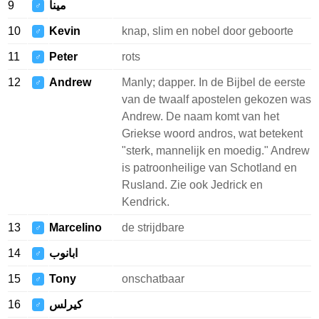
9
مينا
♂
10
Kevin
knap, slim en nobel door geboorte
♂
11
Peter
rots
♂
12
Andrew
Manly; dapper. In de Bijbel de eerste
♂
van de twaalf apostelen gekozen was
Andrew. De naam komt van het
Griekse woord andros, wat betekent
"sterk, mannelijk en moedig." Andrew
is patroonheilige van Schotland en
Rusland. Zie ook Jedrick en
Kendrick.
13
Marcelino
de strijdbare
♂
14
ابانوب
♂
15
Tony
onschatbaar
♂
16
كيرلس
♂