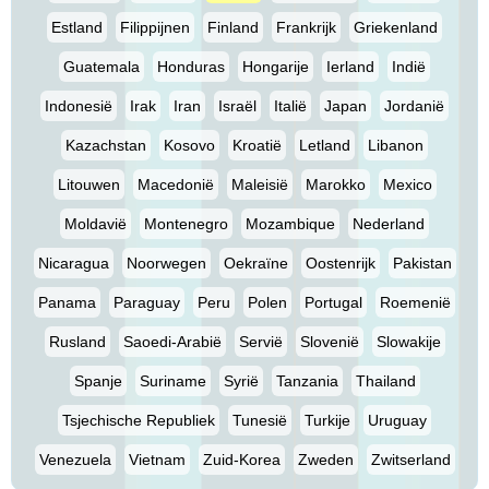
Estland
Filippijnen
Finland
Frankrijk
Griekenland
Guatemala
Honduras
Hongarije
Ierland
Indië
Indonesië
Irak
Iran
Israël
Italië
Japan
Jordanië
Kazachstan
Kosovo
Kroatië
Letland
Libanon
Litouwen
Macedonië
Maleisië
Marokko
Mexico
Moldavië
Montenegro
Mozambique
Nederland
Nicaragua
Noorwegen
Oekraïne
Oostenrijk
Pakistan
Panama
Paraguay
Peru
Polen
Portugal
Roemenië
Rusland
Saoedi-Arabië
Servië
Slovenië
Slowakije
Spanje
Suriname
Syrië
Tanzania
Thailand
Tsjechische Republiek
Tunesië
Turkije
Uruguay
Venezuela
Vietnam
Zuid-Korea
Zweden
Zwitserland