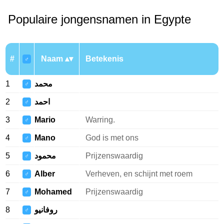
Populaire jongensnamen in Egypte
#
Naam
Betekenis
♂
1
محمد
♂
2
احمد
♂
3
Mario
Warring.
♂
4
Mano
God is met ons
♂
5
محمود
Prijzenswaardig
♂
6
Alber
Verheven, en schijnt met roem
♂
7
Mohamed
Prijzenswaardig
♂
8
روفانيو
♂