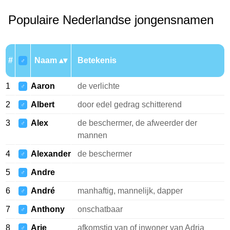
Populaire Nederlandse jongensnamen
#
Naam
Betekenis
♂
1
Aaron
de verlichte
♂
2
Albert
door edel gedrag schitterend
♂
3
Alex
de beschermer, de afweerder der
♂
mannen
4
Alexander
de beschermer
♂
5
Andre
♂
6
André
manhaftig, mannelijk, dapper
♂
7
Anthony
onschatbaar
♂
8
Arie
afkomstig van of inwoner van Adria
♂