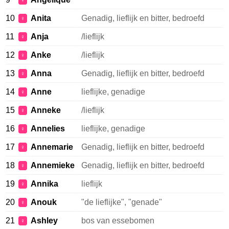
♀
10
Anita
Genadig, lieflijk en bitter, bedroefd
♀
11
Anja
/lieflijk
♀
12
Anke
/lieflijk
♀
13
Anna
Genadig, lieflijk en bitter, bedroefd
♀
14
Anne
lieflijke, genadige
♀
15
Anneke
/lieflijk
♀
16
Annelies
lieflijke, genadige
♀
17
Annemarie
Genadig, lieflijk en bitter, bedroefd
♀
18
Annemieke
Genadig, lieflijk en bitter, bedroefd
♀
19
Annika
lieflijk
♀
20
Anouk
"de lieflijke", "genade"
♀
21
Ashley
bos van essebomen
♀