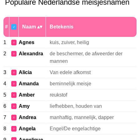
Populaire Nederlandse meisjesnamen
#
Naam
Betekenis
♂
1
Agnes
kuis, zuiver, heilig
♀
2
Alexandra
de beschermer, de afweerder der
♀
mannen
3
Alicia
Van edele afkomst
♀
4
Amanda
beminnelijk meisje
♀
5
Amber
reukstof
♀
6
Amy
liefhebben, houden van
♀
7
Andrea
manhaftig, mannelijk, dapper
♀
8
Angela
Engel/De engelachtige
♀
9
Angelique