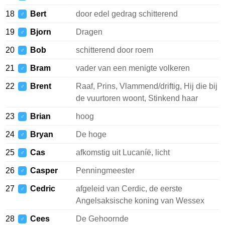
18
Bert
door edel gedrag schitterend
♂
19
Bjorn
Dragen
♂
20
Bob
schitterend door roem
♂
21
Bram
vader van een menigte volkeren
♂
22
Brent
Raaf, Prins, Vlammend/driftig, Hij die bij
♂
de vuurtoren woont, Stinkend haar
23
Brian
hoog
♂
24
Bryan
De hoge
♂
25
Cas
afkomstig uit Lucaníë, licht
♂
26
Casper
Penningmeester
♂
27
Cedric
afgeleid van Cerdic, de eerste
♂
Angelsaksische koning van Wessex
28
Cees
De Gehoornde
♂