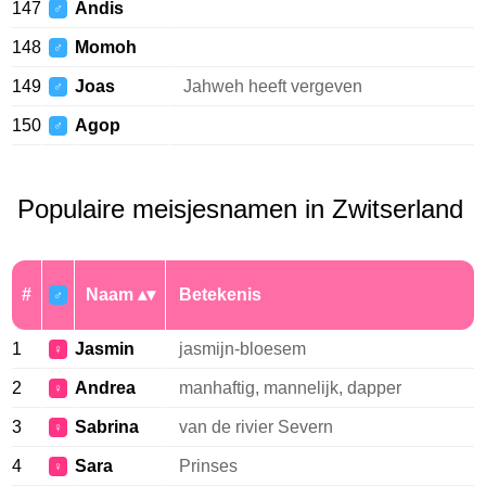
147
Andis
♂
148
Momoh
♂
149
Joas
Jahweh heeft vergeven
♂
150
Agop
♂
Populaire meisjesnamen in Zwitserland
#
Naam
Betekenis
♂
1
Jasmin
jasmijn-bloesem
♀
2
Andrea
manhaftig, mannelijk, dapper
♀
3
Sabrina
van de rivier Severn
♀
4
Sara
Prinses
♀