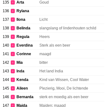
135
Arta
Goud
♀
136
Rylana
♀
137
Ilona
Licht
♀
138
Belinda
slangslang of lindenhouten schild
♀
139
Regula
Heers
♀
140
Everdina
Sterk als een beer
♀
141
Corinne
maagd
♀
142
Mia
bitter
♀
143
Inda
Het land India
♀
144
Kenda
Kind van Wissen, Cool Water
♀
145
Aileen
Plezierig, Mooi, De lichtende
♀
146
Bernarda
sterk en moedig als een beer
♀
147
Maida
Maiden; maagd
♀