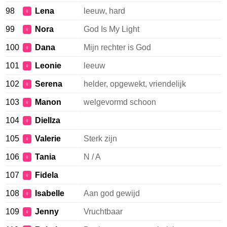
98
Lena
leeuw, hard
♀
99
Nora
God Is My Light
♀
100
Dana
Mijn rechter is God
♀
101
Leonie
leeuw
♀
102
Serena
helder, opgewekt, vriendelijk
♀
103
Manon
welgevormd schoon
♀
104
Diellza
♀
105
Valerie
Sterk zijn
♀
106
Tania
N / A
♀
107
Fidela
♀
108
Isabelle
Aan god gewijd
♀
109
Jenny
Vruchtbaar
♀