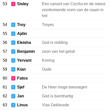
53
Sisley
Een variant van Cecilia en de meest
♀
voorkomende vorm van de naam in
het
54
Troy
Troyes
♂
55
Ajdin
♂
56
Eleisha
God is redding
♂
57
Benjamin
zoon van het geluk
♂
58
Yervant
Koning
♂
59
Kian
Oude
♂
60
Fatos
♀
61
Sjef
De Heer moge toevoegen
♂
62
Jan
God is barmhartig
♂
63
Linus
Vlas Gekleurde
♂