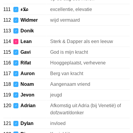
111
علاء
excellentie, elevatie
♂
112
Widmer
wijd vermaard
♂
113
Donik
♂
114
Lean
Sterk & Dapper als een leeuw
♀
115
Gavi
God is mijn kracht
♂
116
Rifat
Hooggeplaatst, verhevene
♂
117
Auron
Berg van kracht
♂
118
Noam
Aangenaam vriend
♂
119
Jevon
jeugd
♂
120
Adrian
Afkomstig uit Adria (bij Venetië) of
♂
dofzwart/donker
121
Dylan
invloed
♂