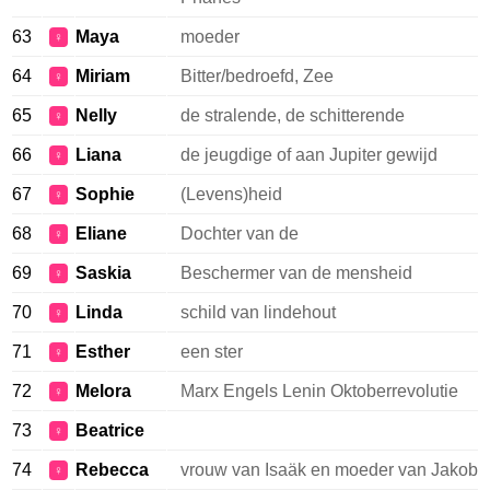
63
Maya
moeder
♀
64
Miriam
Bitter/bedroefd, Zee
♀
65
Nelly
de stralende, de schitterende
♀
66
Liana
de jeugdige of aan Jupiter gewijd
♀
67
Sophie
(Levens)heid
♀
68
Eliane
Dochter van de
♀
69
Saskia
Beschermer van de mensheid
♀
70
Linda
schild van lindehout
♀
71
Esther
een ster
♀
72
Melora
Marx Engels Lenin Oktoberrevolutie
♀
73
Beatrice
♀
74
Rebecca
vrouw van Isaäk en moeder van Jakob
♀