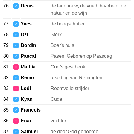
76
Denis
de landbouw, de vruchtbaarheid, de
♂
natuur en de wijn
77
Yves
de boogschutter
♂
78
Ozi
Sterk.
♂
79
Bordin
Boar's huis
♂
80
Pascal
Pasen, Geboren op Paasdag
♂
81
Mathia
God`s geschenk
♀
82
Remo
afkorting van Remington
♂
83
Lodi
Roemvolle strijder
♀
84
Kyan
Oude
♂
85
François
♂
86
Enar
vechter
♀
87
Samuel
de door God gehoorde
♂