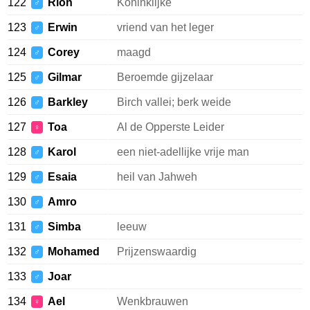
122
Rion
Koninklijke
♂
123
Erwin
vriend van het leger
♂
124
Corey
maagd
♂
125
Gilmar
Beroemde gijzelaar
♂
126
Barkley
Birch vallei; berk weide
♂
127
Toa
Al de Opperste Leider
♀
128
Karol
een niet-adellijke vrije man
♂
129
Esaia
heil van Jahweh
♂
130
Amro
♂
131
Simba
leeuw
♂
132
Mohamed
Prijzenswaardig
♂
133
Joar
♂
134
Ael
Wenkbrauwen
♀