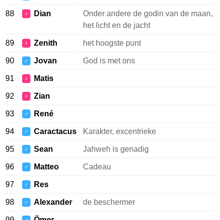
88
Dian
Onder andere de godin van de maan,
♀
het licht en de jacht
89
Zenith
het hoogste punt
♀
90
Jovan
God is met ons
♂
91
Matis
♀
92
Zian
♀
93
René
♂
94
Caractacus
Karakter, excentrieke
♂
95
Sean
Jahweh is genadig
♂
96
Matteo
Cadeau
♂
97
Res
♂
98
Alexander
de beschermer
♂
99
Ömer