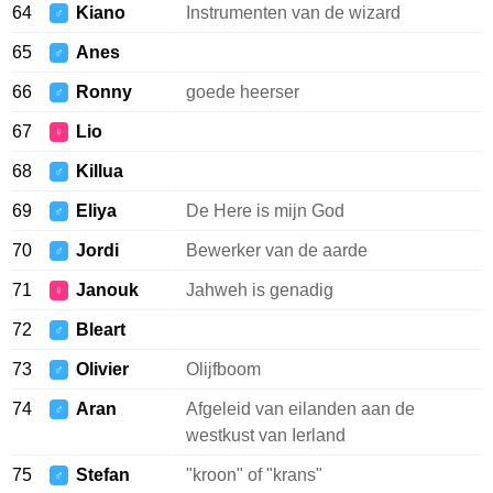
64
Kiano
Instrumenten van de wizard
♂
65
Anes
♂
66
Ronny
goede heerser
♂
67
Lio
♀
68
Killua
♂
69
Eliya
De Here is mijn God
♂
70
Jordi
Bewerker van de aarde
♂
71
Janouk
Jahweh is genadig
♀
72
Bleart
♂
73
Olivier
Olijfboom
♂
74
Aran
Afgeleid van eilanden aan de
♂
westkust van Ierland
75
Stefan
"kroon" of "krans"
♂