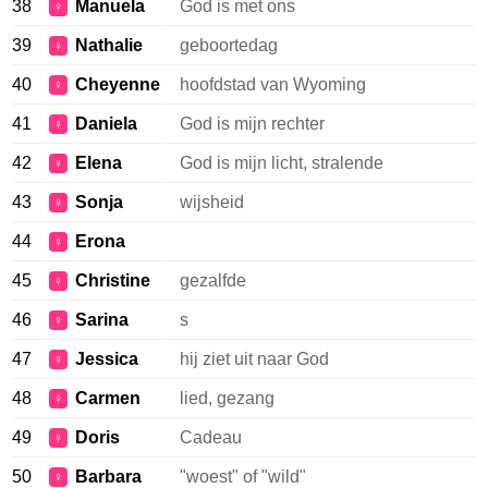
38
Manuela
God is met ons
♀
39
Nathalie
geboortedag
♀
40
Cheyenne
hoofdstad van Wyoming
♀
41
Daniela
God is mijn rechter
♀
42
Elena
God is mijn licht, stralende
♀
43
Sonja
wijsheid
♀
44
Erona
♀
45
Christine
gezalfde
♀
46
Sarina
s
♀
47
Jessica
hij ziet uit naar God
♀
48
Carmen
lied, gezang
♀
49
Doris
Cadeau
♀
50
Barbara
"woest" of "wild"
♀