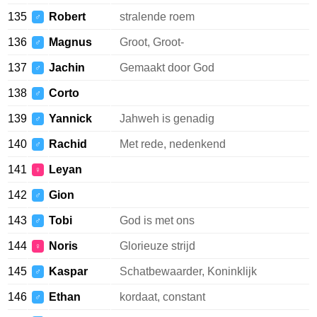
135
Robert
stralende roem
♂
136
Magnus
Groot, Groot-
♂
137
Jachin
Gemaakt door God
♂
138
Corto
♂
139
Yannick
Jahweh is genadig
♂
140
Rachid
Met rede, nedenkend
♂
141
Leyan
♀
142
Gion
♂
143
Tobi
God is met ons
♂
144
Noris
Glorieuze strijd
♀
145
Kaspar
Schatbewaarder, Koninklijk
♂
146
Ethan
kordaat, constant
♂