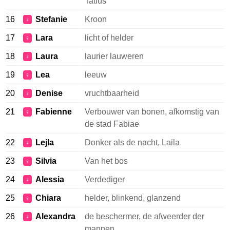
Tatius
16
Stefanie
Kroon
♀
17
Lara
licht of helder
♀
18
Laura
laurier lauweren
♀
19
Lea
leeuw
♀
20
Denise
vruchtbaarheid
♀
21
Fabienne
Verbouwer van bonen, afkomstig van
♀
de stad Fabiae
22
Lejla
Donker als de nacht, Laila
♀
23
Silvia
Van het bos
♀
24
Alessia
Verdediger
♀
25
Chiara
helder, blinkend, glanzend
♀
26
Alexandra
de beschermer, de afweerder der
♀
mannen