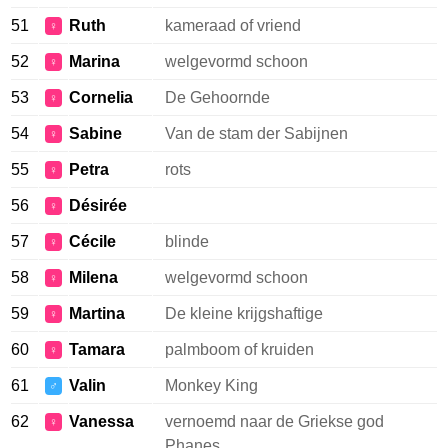
51
Ruth
kameraad of vriend
♀
52
Marina
welgevormd schoon
♀
53
Cornelia
De Gehoornde
♀
54
Sabine
Van de stam der Sabijnen
♀
55
Petra
rots
♀
56
Désirée
♀
57
Cécile
blinde
♀
58
Milena
welgevormd schoon
♀
59
Martina
De kleine krijgshaftige
♀
60
Tamara
palmboom of kruiden
♀
61
Valin
Monkey King
♂
62
Vanessa
vernoemd naar de Griekse god
♀
Phanes