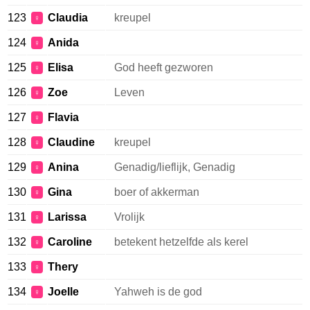
123
Claudia
kreupel
♀
124
Anida
♀
125
Elisa
God heeft gezworen
♀
126
Zoe
Leven
♀
127
Flavia
♀
128
Claudine
kreupel
♀
129
Anina
Genadig/lieflijk, Genadig
♀
130
Gina
boer of akkerman
♀
131
Larissa
Vrolijk
♀
132
Caroline
betekent hetzelfde als kerel
♀
133
Thery
♀
134
Joelle
Yahweh is de god
♀