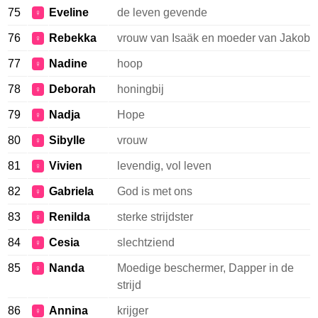
75
Eveline
de leven gevende
♀
76
Rebekka
vrouw van Isaäk en moeder van Jakob
♀
77
Nadine
hoop
♀
78
Deborah
honingbij
♀
79
Nadja
Hope
♀
80
Sibylle
vrouw
♀
81
Vivien
levendig, vol leven
♀
82
Gabriela
God is met ons
♀
83
Renilda
sterke strijdster
♀
84
Cesia
slechtziend
♀
85
Nanda
Moedige beschermer, Dapper in de
♀
strijd
86
Annina
krijger
♀