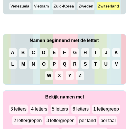
Venezuela
Vietnam
Zuid-Korea
Zweden
Zwitserland
Namen beginnend met de letter:
A
B
C
D
E
F
G
H
I
J
K
L
M
N
O
P
Q
R
S
T
U
V
W
X
Y
Z
Bekijk namen met
3 letters
4 letters
5 letters
6 letters
1 lettergreep
2 lettergrepen
3 lettergrepen
per land
per taal