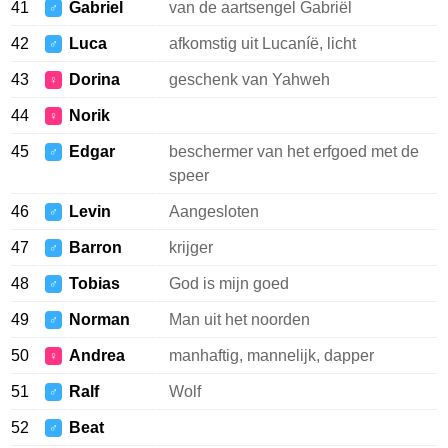
41
Gabriel
van de aartsengel Gabriël
♂
42
Luca
afkomstig uit Lucaníë, licht
♂
43
Dorina
geschenk van Yahweh
♀
44
Norik
♀
45
Edgar
beschermer van het erfgoed met de
♂
speer
46
Levin
Aangesloten
♂
47
Barron
krijger
♂
48
Tobias
God is mijn goed
♂
49
Norman
Man uit het noorden
♂
50
Andrea
manhaftig, mannelijk, dapper
♀
51
Ralf
Wolf
♂
52
Beat
♂