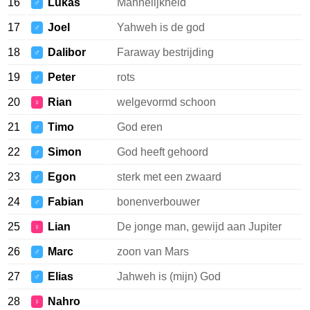
16
Lukas
Mannelijkheid
♂
17
Joel
Yahweh is de god
♂
18
Dalibor
Faraway bestrijding
♂
19
Peter
rots
♂
20
Rian
welgevormd schoon
♀
21
Timo
God eren
♂
22
Simon
God heeft gehoord
♂
23
Egon
sterk met een zwaard
♂
24
Fabian
bonenverbouwer
♂
25
Lian
De jonge man, gewijd aan Jupiter
♀
26
Marc
zoon van Mars
♂
27
Elias
Jahweh is (mijn) God
♂
28
Nahro
♀