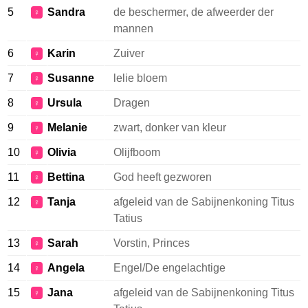
5
Sandra
de beschermer, de afweerder der
♀
mannen
6
Karin
Zuiver
♀
7
Susanne
lelie bloem
♀
8
Ursula
Dragen
♀
9
Melanie
zwart, donker van kleur
♀
10
Olivia
Olijfboom
♀
11
Bettina
God heeft gezworen
♀
12
Tanja
afgeleid van de Sabijnenkoning Titus
♀
Tatius
13
Sarah
Vorstin, Princes
♀
14
Angela
Engel/De engelachtige
♀
15
Jana
afgeleid van de Sabijnenkoning Titus
♀