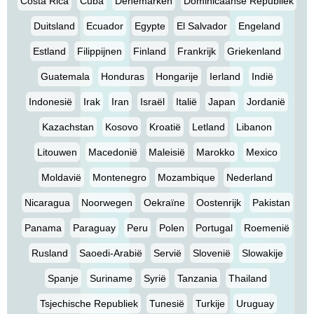
Costa Rica
Cuba
Denemarken
Dominicaanse Republiek
Duitsland
Ecuador
Egypte
El Salvador
Engeland
Estland
Filippijnen
Finland
Frankrijk
Griekenland
Guatemala
Honduras
Hongarije
Ierland
Indië
Indonesië
Irak
Iran
Israël
Italië
Japan
Jordanië
Kazachstan
Kosovo
Kroatië
Letland
Libanon
Litouwen
Macedonië
Maleisië
Marokko
Mexico
Moldavië
Montenegro
Mozambique
Nederland
Nicaragua
Noorwegen
Oekraïne
Oostenrijk
Pakistan
Panama
Paraguay
Peru
Polen
Portugal
Roemenië
Rusland
Saoedi-Arabië
Servië
Slovenië
Slowakije
Spanje
Suriname
Syrië
Tanzania
Thailand
Tsjechische Republiek
Tunesië
Turkije
Uruguay