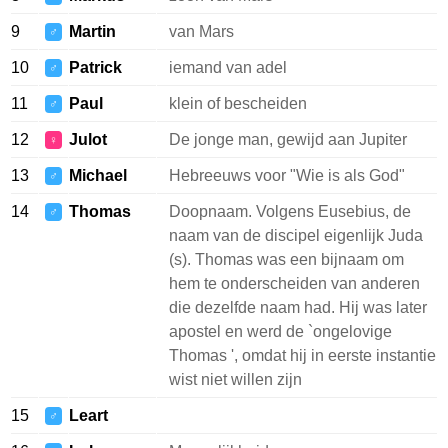
9
Martin
van Mars
♂
10
Patrick
iemand van adel
♂
11
Paul
klein of bescheiden
♂
12
Julot
De jonge man, gewijd aan Jupiter
♀
13
Michael
Hebreeuws voor "Wie is als God"
♂
14
Thomas
Doopnaam. Volgens Eusebius, de
♂
naam van de discipel eigenlijk Juda
(s). Thomas was een bijnaam om
hem te onderscheiden van anderen
die dezelfde naam had. Hij was later
apostel en werd de `ongelovige
Thomas ', omdat hij in eerste instantie
wist niet willen zijn
15
Leart
♂