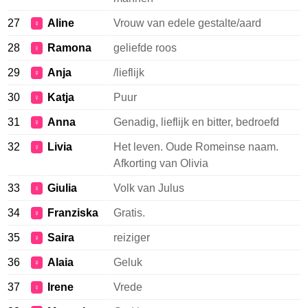
27
Aline
Vrouw van edele gestalte/aard
♀
28
Ramona
geliefde roos
♀
29
Anja
/lieflijk
♀
30
Katja
Puur
♀
31
Anna
Genadig, lieflijk en bitter, bedroefd
♀
32
Livia
Het leven. Oude Romeinse naam.
♀
Afkorting van Olivia
33
Giulia
Volk van Julus
♀
34
Franziska
Gratis.
♀
35
Saira
reiziger
♀
36
Alaia
Geluk
♀
37
Irene
Vrede
♀