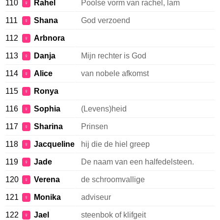
110
Rahel
Poolse vorm van rachel, lam
♀
111
Shana
God verzoend
♀
112
Arbnora
♀
113
Danja
Mijn rechter is God
♀
114
Alice
van nobele afkomst
♀
115
Ronya
♀
116
Sophia
(Levens)heid
♀
117
Sharina
Prinsen
♀
118
Jacqueline
hij die de hiel greep
♀
119
Jade
De naam van een halfedelsteen.
♀
120
Verena
de schroomvallige
♀
121
Monika
adviseur
♀
122
Jael
steenbok of klifgeit
♀