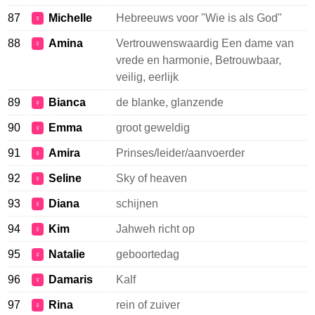
87
Michelle
Hebreeuws voor "Wie is als God"
♀
88
Amina
Vertrouwenswaardig Een dame van
♀
vrede en harmonie, Betrouwbaar,
veilig, eerlijk
89
Bianca
de blanke, glanzende
♀
90
Emma
groot geweldig
♀
91
Amira
Prinses/leider/aanvoerder
♀
92
Seline
Sky of heaven
♀
93
Diana
schijnen
♀
94
Kim
Jahweh richt op
♀
95
Natalie
geboortedag
♀
96
Damaris
Kalf
♀
97
Rina
rein of zuiver
♀