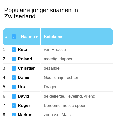
Populaire jongensnamen in
Zwitserland
#
Naam
Betekenis
♂
1
Reto
van Rhaetia
♂
2
Roland
moedig, dapper
♂
3
Christian
gezalfde
♂
4
Daniel
God is mijn rechter
♂
5
Urs
Dragen
♂
6
David
de geliefde, lieveling, vriend
♂
7
Roger
Beroemd met de speer
♂
8
Markus
zoon van Mars
♂