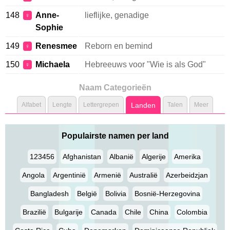
148
Anne-
lieflijke, genadige
♀
Sophie
149
Renesmee
Reborn en bemind
♀
150
Michaela
Hebreeuws voor "Wie is als God"
♀
Naam Categorieën
Alfabet
Lengte
Lettergrepen
Landen
Talen
Meer
Populairste namen per land
123456
Afghanistan
Albanië
Algerije
Amerika
Angola
Argentinië
Armenië
Australië
Azerbeidzjan
Bangladesh
België
Bolivia
Bosnië-Herzegovina
Brazilië
Bulgarije
Canada
Chile
China
Colombia