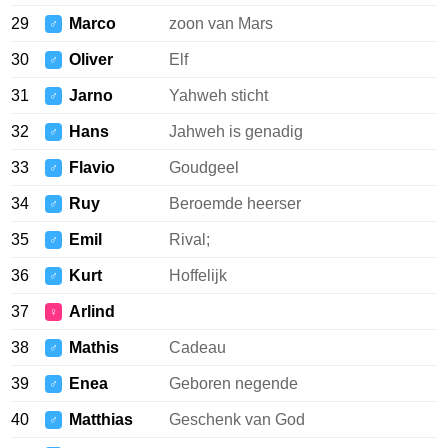
29
Marco
zoon van Mars
♂
30
Oliver
Elf
♂
31
Jarno
Yahweh sticht
♂
32
Hans
Jahweh is genadig
♂
33
Flavio
Goudgeel
♂
34
Ruy
Beroemde heerser
♂
35
Emil
Rival;
♂
36
Kurt
Hoffelijk
♂
37
Arlind
♀
38
Mathis
Cadeau
♂
39
Enea
Geboren negende
♂
40
Matthias
Geschenk van God
♂