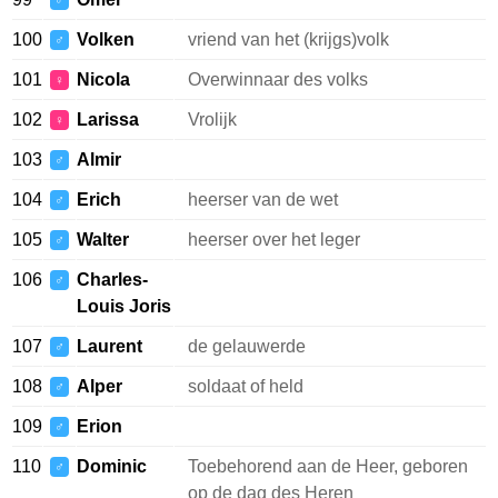
♂
100
Volken
vriend van het (krijgs)volk
♂
101
Nicola
Overwinnaar des volks
♀
102
Larissa
Vrolijk
♀
103
Almir
♂
104
Erich
heerser van de wet
♂
105
Walter
heerser over het leger
♂
106
Charles-
♂
Louis Joris
107
Laurent
de gelauwerde
♂
108
Alper
soldaat of held
♂
109
Erion
♂
110
Dominic
Toebehorend aan de Heer, geboren
♂
op de dag des Heren